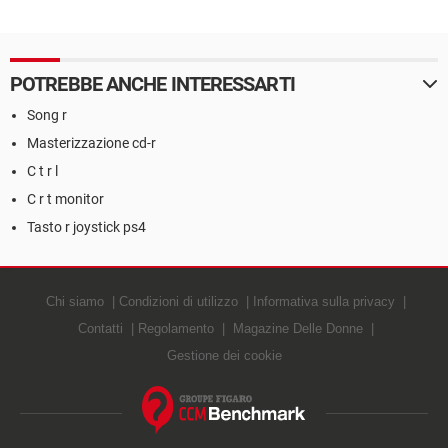
POTREBBE ANCHE INTERESSARTI
Song r
Masterizzazione cd-r
C t r l
C r t monitor
Tasto r joystick ps4
Chi siamo
Condizioni di utilizzo
Informativa sulla privacy
Contatti
Regolamento
Magazine Delle Donne
Gestione dei cookie