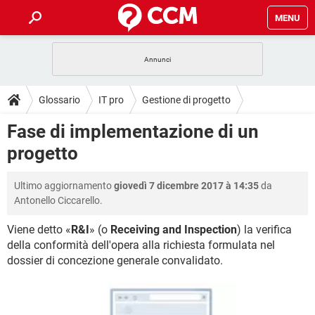
MENU
HOME
COVID-19
GAMING
GUIDE
Glossario
IT pro
Gestione di progetto
INTRATTENIMENTO
ANDROID
COVID-19
GAMING
DOWNLOAD
Fase di implementazione di un
iOS
WINDOWS 10
INTRATTENIMENTO
ANDROID
progetto
INSTAGRAM
COVID-19
WHATSAPP
GAMING
FORUM
iOS
WINDOWS 10
TIKTOK
INTRATTENIMENTO
FACEBOOK
ANDROID
Ultimo aggiornamento
giovedì 7 dicembre 2017 à 14:35
da
INSTAGRAM
COVID-19
WHATSAPP
GAMING
GLOSSARIO
HARDWARE
iOS
Antonello Ciccarello.
WINDOWS 10
TIKTOK
INTRATTENIMENTO
FACEBOOK
ANDROID
INSTAGRAM
COVID-19
WHATSAPP
GAMING
Viene detto «
R&I
» (o
Receiving and Inspection
) la verifica
HARDWARE
iOS
WINDOWS 10
della conformità dell'opera alla richiesta formulata nel
TIKTOK
INTRATTENIMENTO
FACEBOOK
ANDROID
dossier di concezione generale convalidato.
INSTAGRAM
WHATSAPP
HARDWARE
iOS
WINDOWS 10
TIKTOK
FACEBOOK
INSTAGRAM
WHATSAPP
HARDWARE