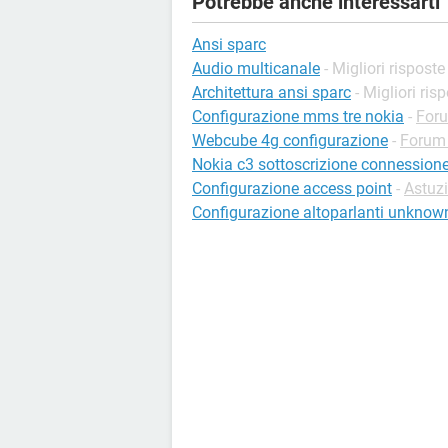
Potrebbe anche interessarti
Ansi sparc
Audio multicanale
- Migliori risposte
Architettura ansi sparc
- Migliori ris
Configurazione mms tre nokia
-
Foru
Webcube 4g configurazione
-
Forum 
Nokia c3 sottoscrizione connessione
Configurazione access point
-
Astuz
Configurazione altoparlanti unknow