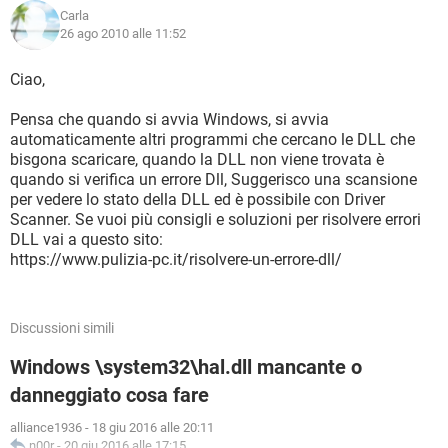
Carla
26 ago 2010 alle 11:52
Ciao,
Pensa che quando si avvia Windows, si avvia
automaticamente altri programmi che cercano le DLL che
bisgona scaricare, quando la DLL non viene trovata è
quando si verifica un errore Dll, Suggerisco una scansione
per vedere lo stato della DLL ed è possibile con Driver
Scanner. Se vuoi più consigli e soluzioni per risolvere errori
DLL vai a questo sito:
https://www.pulizia-pc.it/risolvere-un-errore-dll/
Discussioni simili
Windows \system32\hal.dll mancante o
danneggiato cosa fare
alliance1936
-
18 giu 2016 alle 20:11
n00r
-
20 giu 2016 alle 17:15