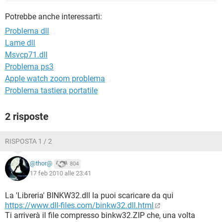
TIKTOK
FACEBOOK
Potrebbe anche interessarti:
HARDWARE
Problema dll
Lame dll
Msvcp71.dll
Problema ps3
Apple watch zoom problema
Problema tastiera portatile
2 risposte
RISPOSTA 1 / 2
@thor@
804
17 feb 2010 alle 23:41
La 'Libreria' BINKW32.dll la puoi scaricare da qui
https://www.dll-files.com/binkw32.dll.html
Ti arriverà il file compresso binkw32.ZIP che, una volta