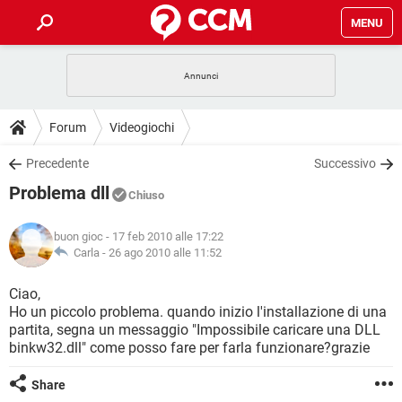
MENU
HOME
COVID-19
GAMING
GUIDE
Forum
Videogiochi
INTRATTENIMENTO
ANDROID
COVID-19
GAMING
DOWNLOAD
Precedente
Successivo
iOS
WINDOWS 10
INTRATTENIMENTO
ANDROID
Problema dll
INSTAGRAM
COVID-19
WHATSAPP
GAMING
Chiuso
FORUM
iOS
WINDOWS 10
TIKTOK
INTRATTENIMENTO
FACEBOOK
ANDROID
buon gioc
- 17 feb 2010 alle 17:22
INSTAGRAM
COVID-19
WHATSAPP
GAMING
GLOSSARIO
Carla -
26 ago 2010 alle 11:52
HARDWARE
iOS
WINDOWS 10
TIKTOK
INTRATTENIMENTO
FACEBOOK
ANDROID
INSTAGRAM
COVID-19
WHATSAPP
GAMING
Ciao,
HARDWARE
iOS
WINDOWS 10
Ho un piccolo problema. quando inizio l'installazione di una
TIKTOK
INTRATTENIMENTO
FACEBOOK
ANDROID
partita, segna un messaggio "Impossibile caricare una DLL
INSTAGRAM
WHATSAPP
binkw32.dll" come posso fare per farla funzionare?grazie
HARDWARE
iOS
WINDOWS 10
TIKTOK
FACEBOOK
INSTAGRAM
WHATSAPP
Share
HARDWARE