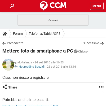
MENU
HOME
COVID-19
GAMING
GUIDE
Forum
Telefonia/Tablet/GPS
INTRATTENIMENTO
ANDROID
COVID-19
GAMING
DOWNLOAD
Precedente
Successivo
iOS
WINDOWS 10
INTRATTENIMENTO
ANDROID
Mettere foto da smartphone a PC
INSTAGRAM
COVID-19
WHATSAPP
GAMING
Chiuso
FORUM
iOS
WINDOWS 10
TIKTOK
INTRATTENIMENTO
FACEBOOK
ANDROID
guido talanca
- 24 set 2016 alle 16:53
INSTAGRAM
COVID-19
WHATSAPP
GAMING
GLOSSARIO
Noureddine Bouzidi
-
26 set 2016 alle 13:16
HARDWARE
iOS
WINDOWS 10
TIKTOK
INTRATTENIMENTO
FACEBOOK
ANDROID
INSTAGRAM
COVID-19
WHATSAPP
GAMING
Ciao, non riesco a registrare
HARDWARE
iOS
WINDOWS 10
TIKTOK
INTRATTENIMENTO
FACEBOOK
ANDROID
Share
INSTAGRAM
WHATSAPP
HARDWARE
iOS
WINDOWS 10
TIKTOK
FACEBOOK
Potrebbe anche interessarti:
INSTAGRAM
WHATSAPP
HARDWARE