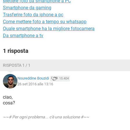
Mettere foto da smartphone a PC
TIKTOK
FACEBOOK
Smartphone da gaming
HARDWARE
Trasferire foto da iphone a pc
Come mettere foto a tempo su whatsapp
Quale smartphone ha la migliore fotocamera
Da smartphone a tv
1 risposta
RISPOSTA 1 / 1
Noureddine Bouzidi
15.404
26 set 2016 alle 13:16
ciao,
cosa?
~~# Per ogni problema... c'è una soluzione #~~