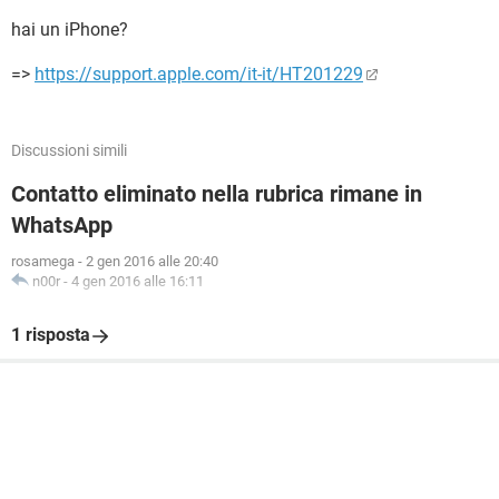
hai un iPhone?
=>
https://support.apple.com/it-it/HT201229
Discussioni simili
Contatto eliminato nella rubrica rimane in
WhatsApp
rosamega
-
2 gen 2016 alle 20:40
n00r
-
4 gen 2016 alle 16:11
1 risposta