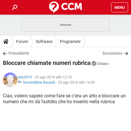
MENU
HOME
COVID-19
GAMING
GUIDE
Forum
Software
Programmi
INTRATTENIMENTO
ANDROID
COVID-19
GAMING
DOWNLOAD
Precedente
Successivo
iOS
WINDOWS 10
INTRATTENIMENTO
ANDROID
Bloccare chiamate numeri rubrica
INSTAGRAM
COVID-19
WHATSAPP
GAMING
Chiuso
FORUM
iOS
WINDOWS 10
TIKTOK
INTRATTENIMENTO
FACEBOOK
ANDROID
taty2810
- 25 ago 2016 alle 12:18
INSTAGRAM
COVID-19
WHATSAPP
GAMING
GLOSSARIO
Noureddine Bouzidi
-
25 ago 2016 alle 14:39
HARDWARE
iOS
WINDOWS 10
TIKTOK
INTRATTENIMENTO
FACEBOOK
ANDROID
INSTAGRAM
COVID-19
WHATSAPP
GAMING
Ciao, volevo sapere come fare se c'era un atto e bloccare un
HARDWARE
iOS
WINDOWS 10
numero che mi dà fastidio che ho inserito nella rubrica
TIKTOK
INTRATTENIMENTO
FACEBOOK
ANDROID
INSTAGRAM
WHATSAPP
HARDWARE
iOS
WINDOWS 10
TIKTOK
FACEBOOK
INSTAGRAM
WHATSAPP
HARDWARE