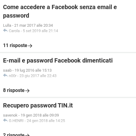
Come accedere a Facebook senza email e
password
Lulla
-
21 mar 2017 alle 20:34
Carola
-
5 set 2019 alle 21:14
11 risposte
E-mail e password Facebook dimenticati
saab
-
19 lug 2016 alle 15:13
n00r
-
23 giu 2017 alle 22:43
8 risposte
Recupero password TIN.it
savenok
-
19 gen 2018 alle 09:09
G.HENRI
-
24 gen 2018 alle 14:25
2 risposte