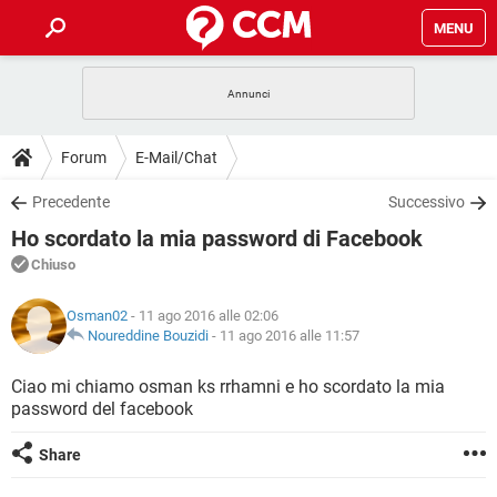
MENU
HOME
COVID-19
GAMING
GUIDE
Forum
E-Mail/Chat
INTRATTENIMENTO
ANDROID
COVID-19
GAMING
DOWNLOAD
Precedente
Successivo
iOS
WINDOWS 10
INTRATTENIMENTO
ANDROID
Ho scordato la mia password di Facebook
INSTAGRAM
COVID-19
WHATSAPP
GAMING
FORUM
iOS
WINDOWS 10
Chiuso
TIKTOK
INTRATTENIMENTO
FACEBOOK
ANDROID
INSTAGRAM
COVID-19
WHATSAPP
GAMING
GLOSSARIO
HARDWARE
iOS
Osman02
- 11 ago 2016 alle 02:06
WINDOWS 10
TIKTOK
INTRATTENIMENTO
FACEBOOK
ANDROID
Noureddine Bouzidi
-
11 ago 2016 alle 11:57
INSTAGRAM
COVID-19
WHATSAPP
GAMING
HARDWARE
iOS
WINDOWS 10
Ciao mi chiamo osman ks rrhamni e ho scordato la mia
TIKTOK
INTRATTENIMENTO
FACEBOOK
ANDROID
password del facebook
INSTAGRAM
WHATSAPP
HARDWARE
iOS
WINDOWS 10
TIKTOK
FACEBOOK
Share
INSTAGRAM
WHATSAPP
HARDWARE