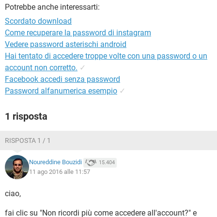
TIKTOK
FACEBOOK
Potrebbe anche interessarti:
HARDWARE
Scordato download
Come recuperare la password di instagram
Vedere password asterischi android
Hai tentato di accedere troppe volte con una password o un
account non corretto.
✓
Facebook accedi senza password
Password alfanumerica esempio
✓
1 risposta
RISPOSTA 1 / 1
Noureddine Bouzidi
15.404
11 ago 2016 alle 11:57
ciao,
fai clic su "Non ricordi più come accedere all'account?" e