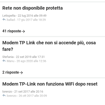
Rete non disponibile protetta
Letispelta
-
22 lug 2016 alle 09:49
ballad
-
17 giu 2017 alle 18:29
41 risposte
Modem TP Link che non si accende più, cosa
fare?
Stefania
-
22 set 2019 alle 17:31
Manu
-
20 ago 2020 alle 12:36
2 risposte
Modem TP-Link non funziona WiFi dopo reset
lorenzo
-
21 set 2017 alle 20:16
lorenzo
-
26 ott 2017 alle 20:09