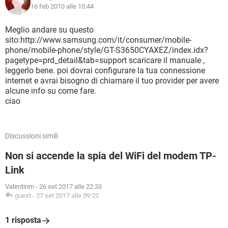
16 feb 2010 alle 10:44
Meglio andare su questo
sito:http://www.samsung.com/it/consumer/mobile-
phone/mobile-phone/style/GT-S3650CYAXEZ/index.idx?
pagetype=prd_detail&tab=support scaricare il manuale ,
leggerlo bene. poi dovrai configurare la tua connessione
internet e avrai bisogno di chiamare il tuo provider per avere
alcune info su come fare.
ciao
Discussioni simili
Non si accende la spia del WiFi del modem TP-
Link
Valentinm
-
26 set 2017 alle 22:33
guest
-
27 set 2017 alle 09:22
1 risposta