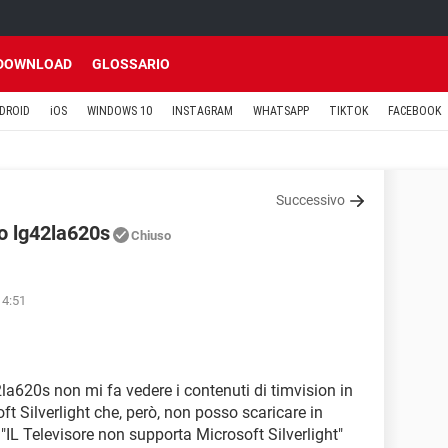
DOWNLOAD
GLOSSARIO
DROID
iOS
WINDOWS 10
INSTAGRAM
WHATSAPP
TIKTOK
FACEBOOK
Successivo
lo lg42la620s
Chiuso
14:51
2la620s non mi fa vedere i contenuti di timvision in
t Silverlight che, però, non posso scaricare in
"IL Televisore non supporta Microsoft Silverlight"