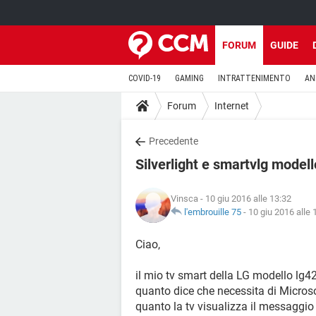
FORUM
GUIDE
COVID-19
GAMING
INTRATTENIMENTO
AN
Forum
Internet
Precedente
Silverlight e smartvlg model
Vinsca
- 10 giu 2016 alle 13:32
l'embrouille 75
-
10 giu 2016 alle 
Ciao,
il mio tv smart della LG modello lg4
quanto dice che necessita di Microsof
quanto la tv visualizza il messaggio 