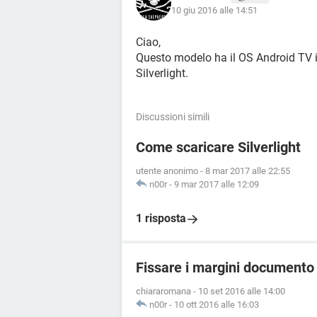
10 giu 2016 alle 14:51
Ciao,
Questo modelo ha il OS Android TV i
Silverlight.
Discussioni simili
Come scaricare Silverlight
utente anonimo
-
8 mar 2017 alle 22:55
n00r
-
9 mar 2017 alle 12:09
1 risposta
Fissare i margini documento
chiararomana
-
10 set 2016 alle 14:00
n00r
-
10 ott 2016 alle 16:03