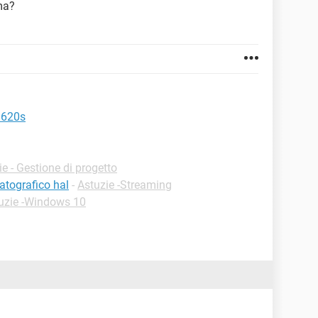
ma?
la620s
ie - Gestione di progetto
atografico hal
-
Astuzie -Streaming
uzie -Windows 10