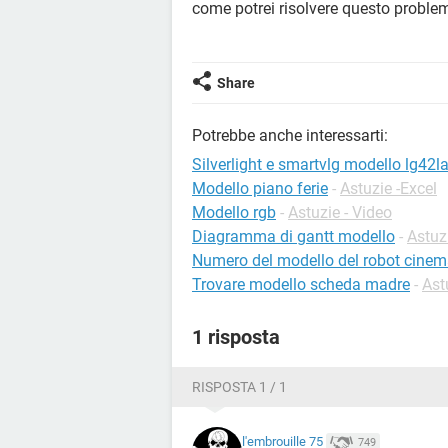
come potrei risolvere questo proble
Share
Potrebbe anche interessarti:
Silverlight e smartvlg modello lg42
Modello piano ferie
-
Astuzie -Excel
Modello rgb
-
Astuzie - Video
Diagramma di gantt modello
-
Astuz
Numero del modello del robot cinem
Trovare modello scheda madre
-
Ast
1 risposta
RISPOSTA 1 / 1
l'embrouille 75
749