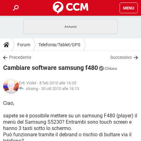
MENU
HOME
COVID-19
GAMING
GUIDE
Forum
Telefonia/Tablet/GPS
INTRATTENIMENTO
ANDROID
COVID-19
GAMING
DOWNLOAD
Precedente
Successivo
iOS
WINDOWS 10
INTRATTENIMENTO
ANDROID
Cambiare software samsung f480
INSTAGRAM
COVID-19
WHATSAPP
GAMING
Chiuso
FORUM
iOS
WINDOWS 10
TIKTOK
INTRATTENIMENTO
FACEBOOK
ANDROID
Drk Violet
- 8 feb 2010 alle 16:35
INSTAGRAM
COVID-19
WHATSAPP
GAMING
GLOSSARIO
straing -
30 ott 2010 alle 16:13
HARDWARE
iOS
WINDOWS 10
TIKTOK
INTRATTENIMENTO
FACEBOOK
ANDROID
INSTAGRAM
COVID-19
WHATSAPP
GAMING
Ciao,
HARDWARE
iOS
WINDOWS 10
TIKTOK
INTRATTENIMENTO
FACEBOOK
ANDROID
sapete se è possibile mettere su un samsung F480 (player) il
INSTAGRAM
WHATSAPP
menù del Samsung S5230? Entrambi sono touch screen e
HARDWARE
iOS
WINDOWS 10
TIKTOK
FACEBOOK
hanno 3 tasti sotto lo schermo.
INSTAGRAM
WHATSAPP
Può funzionare tramite il debrand o rischio di buttare via il
HARDWARE
telefono?