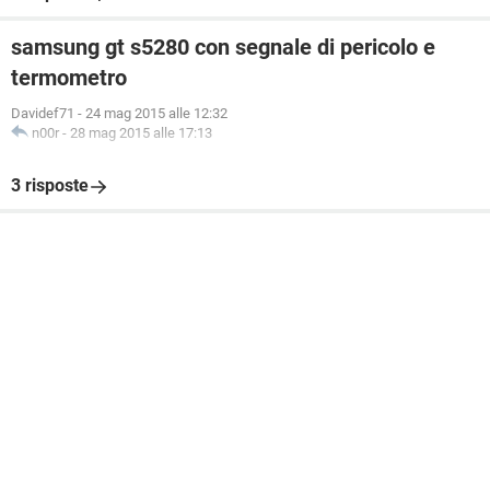
samsung gt s5280 con segnale di pericolo e
termometro
Davidef71
-
24 mag 2015 alle 12:32
n00r
-
28 mag 2015 alle 17:13
3 risposte