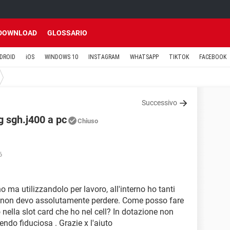
DOWNLOAD
GLOSSARIO
DROID
iOS
WINDOWS 10
INSTAGRAM
WHATSAPP
TIKTOK
FACEBOOK
Successivo
g sgh.j400 a pc
Chiuso
6
o ma utilizzandolo per lavoro, all'interno ho tanti
che non devo assolutamente perdere. Come posso fare
o nella slot card che ho nel cell? In dotazione non
tendo fiduciosa . Grazie x l'aiuto