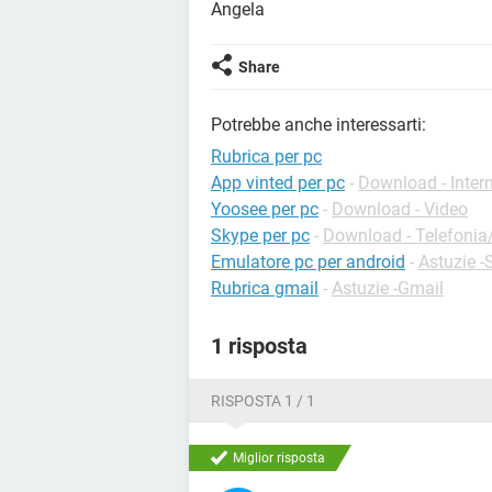
Angela
Share
Potrebbe anche interessarti:
Rubrica per pc
App vinted per pc
-
Download - Inter
Yoosee per pc
-
Download - Video
Skype per pc
-
Download - Telefonia/
Emulatore pc per android
-
Astuzie -
Rubrica gmail
-
Astuzie -Gmail
1 risposta
RISPOSTA 1 / 1
Miglior risposta