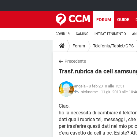
FORUM
GUIDE
COVID-19
GAMING
INTRATTENIMENTO
AN
Forum
Telefonia/Tablet/GPS
Precedente
Trasf.rubrica da cell samsun
angela
- 8 feb 2010 alle 15:51
nickname -
11 giu 2010 alle 10:4
Ciao,
ho la necessità di cambiare il telefon
dati quali rubrica tel, messaggi , 
per trasferire questi dati nel mio pc 
c'era cavetto da cell a pc. Esiste? At