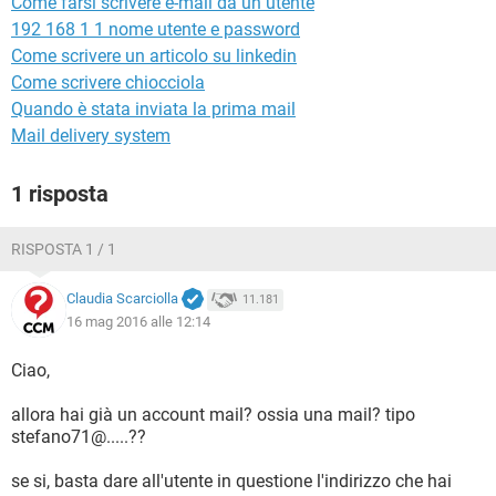
Come farsi scrivere e-mail da un utente
TIKTOK
FACEBOOK
192 168 1 1 nome utente e password
HARDWARE
Come scrivere un articolo su linkedin
Come scrivere chiocciola
Quando è stata inviata la prima mail
Mail delivery system
1 risposta
RISPOSTA 1 / 1
Claudia Scarciolla
11.181
16 mag 2016 alle 12:14
Ciao,
allora hai già un account mail? ossia una mail? tipo
stefano71@.....??
se si, basta dare all'utente in questione l'indirizzo che hai