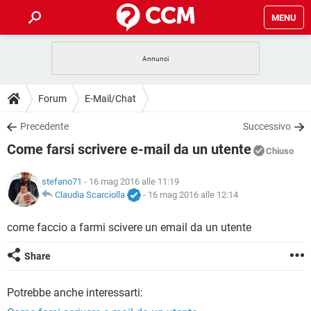
MENU
HOME
COVID-19
GAMING
GUIDE
Forum
E-Mail/Chat
INTRATTENIMENTO
ANDROID
COVID-19
GAMING
DOWNLOAD
Precedente
Successivo
iOS
WINDOWS 10
INTRATTENIMENTO
ANDROID
Come farsi scrivere e-mail da un utente
INSTAGRAM
COVID-19
WHATSAPP
GAMING
Chiuso
FORUM
iOS
WINDOWS 10
TIKTOK
INTRATTENIMENTO
FACEBOOK
ANDROID
stefano71
- 16 mag 2016 alle 11:19
INSTAGRAM
COVID-19
WHATSAPP
GAMING
GLOSSARIO
Claudia Scarciolla
-
16 mag 2016 alle 12:14
HARDWARE
iOS
WINDOWS 10
TIKTOK
INTRATTENIMENTO
FACEBOOK
ANDROID
INSTAGRAM
COVID-19
WHATSAPP
GAMING
come faccio a farmi scivere un email da un utente
HARDWARE
iOS
WINDOWS 10
TIKTOK
INTRATTENIMENTO
FACEBOOK
ANDROID
Share
INSTAGRAM
WHATSAPP
HARDWARE
iOS
WINDOWS 10
TIKTOK
FACEBOOK
Potrebbe anche interessarti:
INSTAGRAM
WHATSAPP
HARDWARE