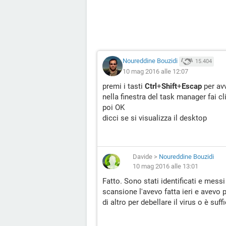
Noureddine Bouzidi
15.404
10 mag 2016 alle 12:07
premi i tasti
Ctrl
+
Shift
+
Escap
per avv
nella finestra del task manager fai c
poi OK
dicci se si visualizza il desktop
Davide
>
Noureddine Bouzidi
10 mag 2016 alle 13:01
Fatto. Sono stati identificati e mes
scansione l'avevo fatta ieri e avevo
di altro per debellare il virus o è su