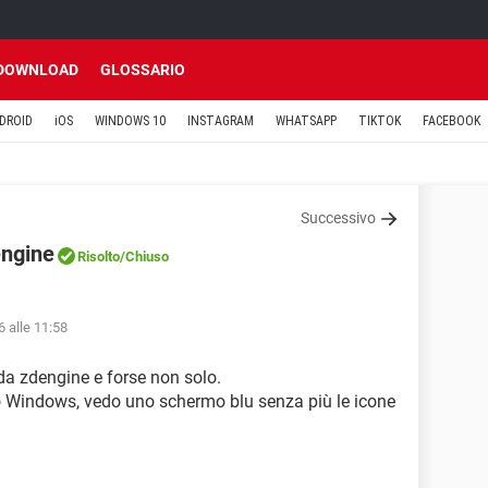
DOWNLOAD
GLOSSARIO
DROID
iOS
WINDOWS 10
INSTAGRAM
WHATSAPP
TIKTOK
FACEBOOK
Successivo
engine
Risolto
/Chiuso
 alle 11:58
 da zdengine e forse non solo.
o Windows, vedo uno schermo blu senza più le icone