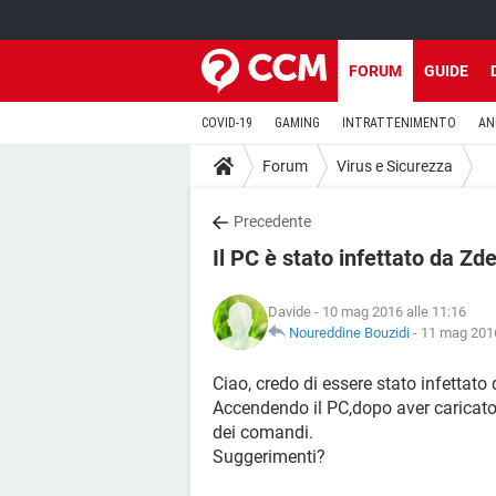
FORUM
GUIDE
COVID-19
GAMING
INTRATTENIMENTO
AN
Forum
Virus e Sicurezza
Precedente
Il PC è stato infettato da Zd
Davide
- 10 mag 2016 alle 11:16
Noureddine Bouzidi
-
11 mag 2016
Ciao, credo di essere stato infettato
Accendendo il PC,dopo aver caricat
dei comandi.
Suggerimenti?