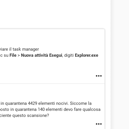
iare il task manager
lic su
File
>
Nuova attività Esegui
, digiti
Explorer.exe
si in quarantena 4429 elementi nocivi. Siccome la
 posto in quarantena 140 elementi devo fare qualcosa
fficiente questo scansione?