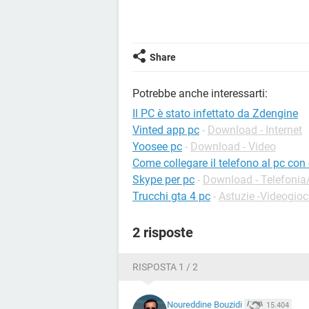
Share
Potrebbe anche interessarti:
Il PC è stato infettato da Zdengine
Vinted app pc
-
Download - Internet
Yoosee pc
-
Download - Video
Come collegare il telefono al pc con
Skype per pc
-
Download - Telefonia/
Trucchi gta 4 pc
-
Astuzie -Videogioc
2 risposte
RISPOSTA 1 / 2
Noureddine Bouzidi
15.404