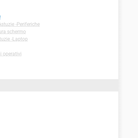
0
Astuzie -Periferiche
ura schermo
tuzie -Laptop
 operativi