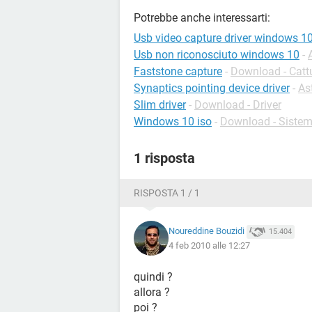
Potrebbe anche interessarti:
Usb video capture driver windows 1
Usb non riconosciuto windows 10
-
Faststone capture
-
Download - Catt
Synaptics pointing device driver
-
As
Slim driver
-
Download - Driver
Windows 10 iso
-
Download - Sistemi
1 risposta
RISPOSTA 1 / 1
Noureddine Bouzidi
15.404
4 feb 2010 alle 12:27
quindi ?
allora ?
poi ?