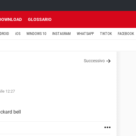
DOWNLOAD
GLOSSARIO
DROID
iOS
WINDOWS 10
INSTAGRAM
WHATSAPP
TIKTOK
FACEBOOK
Successivo
lle 12:27
ckard bell