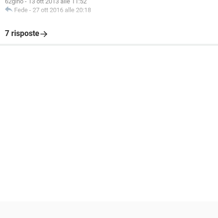
62gino
-
13 ott 2013 alle 11:52
Fede
-
27 ott 2016 alle 20:18
7 risposte