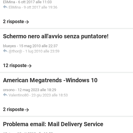
EliMina
-
6 ott 2017 alle 11:03
EliMina
-
9 ott 2017 alle 19:36
2 risposte
Schermo nero all'avvio senza puntatore!
blueyes
-
15 mag 2010 alle 22:37
@thor@
-
1 lug 2010 alle 23:59
12 risposte
American Megatrends -Windows 10
orsono
-
12 mag 2023 alle 18:29
Valentino80
-
23 giu 2023 alle 18:53
2 risposte
Problema email: Mail Delivery Service