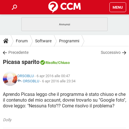
MENU
HOME
COVID-19
GAMING
GUIDE
Forum
Software
Programmi
INTRATTENIMENTO
ANDROID
COVID-19
GAMING
DOWNLOAD
Precedente
Successivo
iOS
WINDOWS 10
INTRATTENIMENTO
ANDROID
Picasa sparito
INSTAGRAM
COVID-19
WHATSAPP
GAMING
Risolto
/Chiuso
FORUM
iOS
WINDOWS 10
TIKTOK
INTRATTENIMENTO
FACEBOOK
ANDROID
ORSOBLU
- 6 apr 2016 alle 00:47
INSTAGRAM
COVID-19
WHATSAPP
GAMING
GLOSSARIO
ORSOBLU
-
6 apr 2016 alle 23:34
HARDWARE
iOS
WINDOWS 10
TIKTOK
INTRATTENIMENTO
FACEBOOK
ANDROID
INSTAGRAM
COVID-19
WHATSAPP
GAMING
Aprendo Picasa leggo che il programma è stato chiuso e che
HARDWARE
iOS
WINDOWS 10
il contenuto del mio accaunt, dovrei trovarlo su "Google foto",
TIKTOK
INTRATTENIMENTO
FACEBOOK
ANDROID
dove leggo: "Nessuna foto"!? Come risolvo il problema?
INSTAGRAM
WHATSAPP
HARDWARE
iOS
WINDOWS 10
TIKTOK
FACEBOOK
Dolly
INSTAGRAM
WHATSAPP
HARDWARE