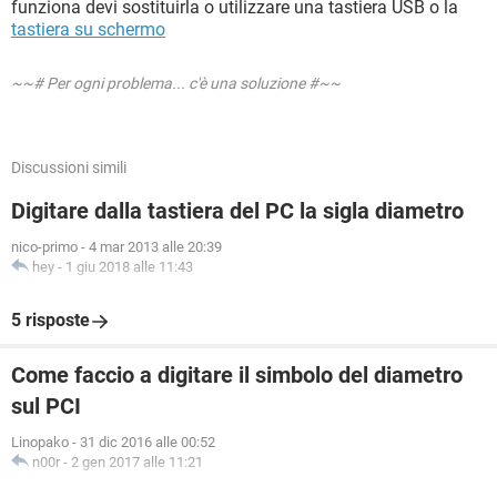
funziona devi sostituirla o utilizzare una tastiera USB o la
tastiera su schermo
~~# Per ogni problema... c'è una soluzione #~~
Discussioni simili
Digitare dalla tastiera del PC la sigla diametro
nico-primo
-
4 mar 2013 alle 20:39
hey
-
1 giu 2018 alle 11:43
5 risposte
Come faccio a digitare il simbolo del diametro
sul PCI
Linopako
-
31 dic 2016 alle 00:52
n00r
-
2 gen 2017 alle 11:21