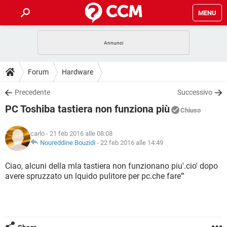
MENU
HOME
COVID-19
GAMING
GUIDE
Forum
Hardware
INTRATTENIMENTO
ANDROID
COVID-19
GAMING
DOWNLOAD
Precedente
Successivo
iOS
WINDOWS 10
INTRATTENIMENTO
ANDROID
PC Toshiba tastiera non funziona più
INSTAGRAM
COVID-19
WHATSAPP
GAMING
Chiuso
FORUM
iOS
WINDOWS 10
TIKTOK
INTRATTENIMENTO
FACEBOOK
ANDROID
carlo
- 21 feb 2016 alle 08:08
INSTAGRAM
COVID-19
WHATSAPP
GAMING
GLOSSARIO
Noureddine Bouzidi
-
22 feb 2016 alle 14:49
HARDWARE
iOS
WINDOWS 10
TIKTOK
INTRATTENIMENTO
FACEBOOK
ANDROID
INSTAGRAM
COVID-19
WHATSAPP
GAMING
Ciao, alcuni della mla tastiera non funzionano piu'.cio' dopo
HARDWARE
iOS
WINDOWS 10
avere spruzzato un lquido pulitore per pc.che fare'''
TIKTOK
INTRATTENIMENTO
FACEBOOK
ANDROID
INSTAGRAM
WHATSAPP
HARDWARE
iOS
WINDOWS 10
TIKTOK
FACEBOOK
INSTAGRAM
WHATSAPP
HARDWARE