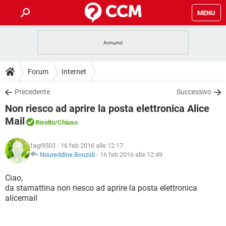
MENU
HOME
COVID-19
GAMING
GUIDE
Forum
Internet
INTRATTENIMENTO
ANDROID
COVID-19
GAMING
DOWNLOAD
Precedente
Successivo
iOS
WINDOWS 10
INTRATTENIMENTO
ANDROID
Non riesco ad aprire la posta elettronica Alice
INSTAGRAM
COVID-19
WHATSAPP
GAMING
FORUM
iOS
WINDOWS 10
Mail
Risolto
/Chiuso
TIKTOK
INTRATTENIMENTO
FACEBOOK
ANDROID
INSTAGRAM
COVID-19
WHATSAPP
GAMING
GLOSSARIO
HARDWARE
iOS
WINDOWS 10
fagi9503
- 16 feb 2016 alle 12:17
TIKTOK
INTRATTENIMENTO
FACEBOOK
ANDROID
Noureddine Bouzidi
-
16 feb 2016 alle 12:49
INSTAGRAM
COVID-19
WHATSAPP
GAMING
HARDWARE
iOS
WINDOWS 10
Ciao,
TIKTOK
INTRATTENIMENTO
FACEBOOK
ANDROID
INSTAGRAM
WHATSAPP
da stamattina non riesco ad aprire la posta elettronica
HARDWARE
iOS
WINDOWS 10
alicemail
TIKTOK
FACEBOOK
INSTAGRAM
WHATSAPP
HARDWARE