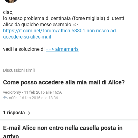
ciao,
lo stesso problema di centinaia (forse migliaia) di utenti
alice da qualche mese esempio =>
https://it.ccm.net/forum/affich-58301-non-riesco-ad-
accedere-su-alice-mail
vedi la soluzione di
==> almamaris
Discussioni simili
Come posso accedere alla mia mail di Alice?
vecioromy
-
11 feb 2016 alle 16:56
n00r
-
16 feb 2016 alle 18:36
1 risposta
E-mail Alice non entro nella casella posta in
arrivo