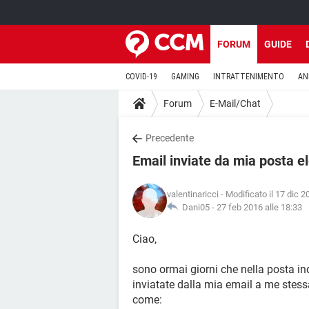
FORUM
GUIDE
COVID-19
GAMING
INTRATTENIMENTO
AN
Forum
E-Mail/Chat
Precedente
Email inviate da mia posta el
valentinaricci
- Modificato il 17 dic 2
Dani05 -
27 feb 2016 alle 18:33
Ciao,
sono ormai giorni che nella posta ind
inviatate dalla mia email a me stes
come: