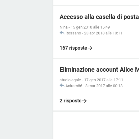
Accesso alla casella di post
Nina
-
15 gen 2010 alle 15:49
Rossano
-
23 apr 2018 alle 10:11
167 risposte
Eliminazione account Alice M
studiolegale
-
17 gen 2017 alle 17:11
Aniram86
-
8 mar 2017 alle 00:18
2 risposte