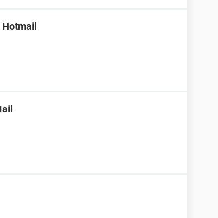
a Hotmail
ail