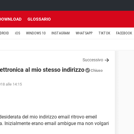
DOWNLOAD
GLOSSARIO
DROID
iOS
WINDOWS 10
INSTAGRAM
WHATSAPP
TIKTOK
FACEBOOK
Successivo
ettronica al mio stesso indirizzo
Chiuso
018 alle 14:15
esiderata del mio indirizzo email ritrovo emeil
sa. Inizialmente erano email ambigue ma non volgari