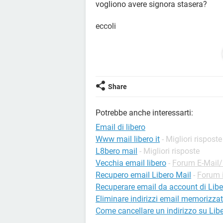
vogliono avere signora stasera?
eccoli
oppure
Le donne vogliono avere stasera?
Share
provalo
Potrebbe anche interessarti:
ma ieri mi è arrivata un'altra email 
sessuali ed in fine c'è scritto l'user
Email di libero
Cosa posso fare per evitare di rice
Www mail libero it
- Migliori risposte
potevano essere dei spam,ma ora com
L8bero mail
- Migliori risposte
username penso che qualcuno possa e
Vecchia email libero
-
Forum E-Mail
la mia password e fino ad ora non è 
Recupero email Libero Mail
-
Forum i
sicurezza del doppio passaggio(obbli
Recuperare email da account di Libe
password mi inviano un codice sul c
Eliminare indirizzi email memorizzati
molta dimestichezza con il pc quind
Come cancellare un indirizzo su Libe
chiari e semplici.