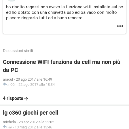
ho risolto ragazzi non avevo la funzione wi-fi installata sul pc
ed ho optato con una chiavetta usb ed oa vado con molto
piacere ringrazio tutti ed a buon rendere
Discussioni simili
Connessione WIFI funziona da cell ma non più
da PC
aracul
-
20 ago 2017 alle 16:49
n00r
-
22 ago 2017 alle 18:34
4 risposte
lg c360 giochi per cell
michela
-
28 apr 2012 alle 22:02
@
-
10 mag 2012 alle 13:46