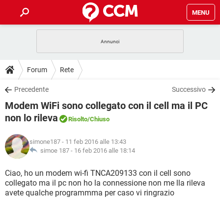
MENU
HOME
COVID-19
GAMING
GUIDE
Forum
Rete
INTRATTENIMENTO
ANDROID
COVID-19
GAMING
DOWNLOAD
Precedente
Successivo
iOS
WINDOWS 10
INTRATTENIMENTO
ANDROID
Modem WiFi sono collegato con il cell ma il PC
INSTAGRAM
COVID-19
WHATSAPP
GAMING
FORUM
iOS
WINDOWS 10
non lo rileva
Risolto
/Chiuso
TIKTOK
INTRATTENIMENTO
FACEBOOK
ANDROID
INSTAGRAM
COVID-19
WHATSAPP
GAMING
GLOSSARIO
HARDWARE
iOS
WINDOWS 10
simone187
- 11 feb 2016 alle 13:43
TIKTOK
INTRATTENIMENTO
FACEBOOK
ANDROID
simoe 187 -
16 feb 2016 alle 18:14
INSTAGRAM
COVID-19
WHATSAPP
GAMING
HARDWARE
iOS
WINDOWS 10
Ciao, ho un modem wi-fi TNCA209133 con il cell sono
TIKTOK
INTRATTENIMENTO
FACEBOOK
ANDROID
INSTAGRAM
WHATSAPP
collegato ma il pc non ho la connessione non me lla rileva
HARDWARE
iOS
WINDOWS 10
avete qualche programmma per caso vi ringrazio
TIKTOK
FACEBOOK
INSTAGRAM
WHATSAPP
HARDWARE