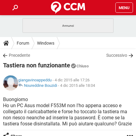
MENU
HOME
COVID-19
GAMING
GUIDE
Forum
Windows
INTRATTENIMENTO
ANDROID
COVID-19
GAMING
DOWNLOAD
Precedente
Successivo
iOS
WINDOWS 10
INTRATTENIMENTO
ANDROID
Tastiera non funzionante
INSTAGRAM
COVID-19
WHATSAPP
GAMING
Chiuso
FORUM
iOS
WINDOWS 10
TIKTOK
INTRATTENIMENTO
FACEBOOK
ANDROID
giangavinoappeddu
- 4 dic 2015 alle 17:26
INSTAGRAM
COVID-19
WHATSAPP
GAMING
GLOSSARIO
Noureddine Bouzidi
-
4 dic 2015 alle 18:04
HARDWARE
iOS
WINDOWS 10
TIKTOK
INTRATTENIMENTO
FACEBOOK
ANDROID
INSTAGRAM
COVID-19
WHATSAPP
GAMING
Buongiorno
HARDWARE
iOS
WINDOWS 10
Ho un PC Asus model F553M non l'ho appena acceso e
TIKTOK
INTRATTENIMENTO
FACEBOOK
ANDROID
collegato il caricabatterie e forse ho toccato la tastiera ma
INSTAGRAM
WHATSAPP
non riesco neanche ad inserire la password. È come se la
HARDWARE
iOS
WINDOWS 10
TIKTOK
FACEBOOK
tastiera fosse disinstallata. Mi può aiutare qualcuno? Grazie
INSTAGRAM
WHATSAPP
HARDWARE