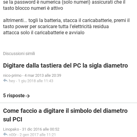
se la password è numerica (solo numeri) assicurati che il
tasto blocco numeri è attivo
altrimenti... togli la batteria, stacca il caricabatterie, premi il
tasto power per scaricare tutta l'elettricità residua
attacca solo il caricabatterie e avvialo
Discussioni simili
Digitare dalla tastiera del PC la sigla diametro
nico-primo
-
4 mar 2013 alle 20:39
hey
-
1 giu 2018 alle 11:43
5 risposte
Come faccio a digitare il simbolo del diametro
sul PCI
Linopako
-
31 dic 2016 alle 00:52
n00r
-
2 gen 2017 alle 11:21