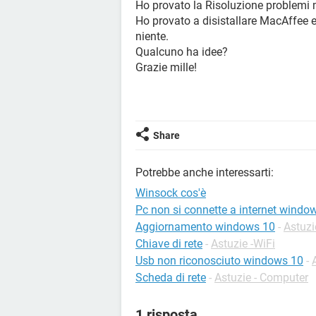
Ho provato la Risoluzione problemi m
Ho provato a disistallare MacAffee e
niente.
Qualcuno ha idee?
Grazie mille!
Share
Potrebbe anche interessarti:
Winsock cos'è
Pc non si connette a internet windo
Aggiornamento windows 10
-
Astuz
Chiave di rete
-
Astuzie -WiFi
Usb non riconosciuto windows 10
-
Scheda di rete
-
Astuzie - Computer
1 risposta