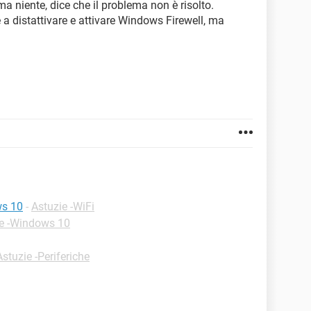
a niente, dice che il problema non è risolto.
 a distattivare e attivare Windows Firewell, ma
ws 10
-
Astuzie -WiFi
ie -Windows 10
Astuzie -Periferiche