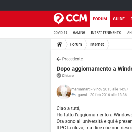
FORUM
GUIDE
COVID-19
GAMING
INTRATTENIMENTO
AN
Forum
Internet
Precedente
Dopo aggiornamento a Windo
Chiuso
mamamarti
- 9 nov 2015 alle 14:57
guest -
20 feb 2016 alle 13:36
Ciao a tutti,
Ho fatto l'aggiornamento a Windows 
Ora sono all'università e qui è presen
Il PC la rileva, ma dice che non riesc