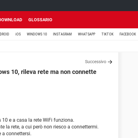
DOWNLOAD
GLOSSARIO
DROID
iOS
WINDOWS 10
INSTAGRAM
WHATSAPP
TIKTOK
FACEBOOK
Successivo
ws 10, rileva rete ma non connette
10 e a casa la rete WiFi funziona.
te la rete, a cui però non riesco a connettermi.
e a connettersi.