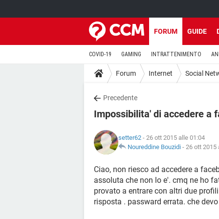
FORUM
GUIDE
COVID-19
GAMING
INTRATTENIMENTO
AN
Forum
Internet
Social Net
Precedente
Impossibilita' di accedere a
setter62
- 26 ott 2015 alle 01:04
Noureddine Bouzidi
-
26 ott 2015 
Ciao, non riesco ad accedere a faceb
assoluta che non lo e'. cmq ne ho fa
provato a entrare con altri due profil
risposta . passward errata. che dev