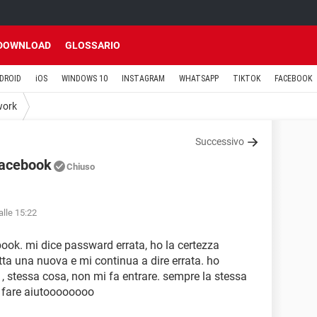
DOWNLOAD
GLOSSARIO
DROID
iOS
WINDOWS 10
INSTAGRAM
WHATSAPP
TIKTOK
FACEBOOK
work
Successivo
 facebook
Chiuso
alle 15:22
ook. mi dice passward errata, ho la certezza
tta una nuova e mi continua a dire errata. ho
i , stessa cosa, non mi fa entrare. sempre la stessa
o fare aiutoooooooo