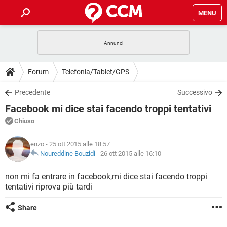
MENU
HOME
COVID-19
GAMING
GUIDE
Forum
Telefonia/Tablet/GPS
INTRATTENIMENTO
ANDROID
COVID-19
GAMING
DOWNLOAD
Precedente
Successivo
iOS
WINDOWS 10
INTRATTENIMENTO
ANDROID
Facebook mi dice stai facendo troppi tentativi
INSTAGRAM
COVID-19
WHATSAPP
GAMING
FORUM
iOS
WINDOWS 10
Chiuso
TIKTOK
INTRATTENIMENTO
FACEBOOK
ANDROID
INSTAGRAM
COVID-19
WHATSAPP
GAMING
GLOSSARIO
HARDWARE
iOS
enzo
- 25 ott 2015 alle 18:57
WINDOWS 10
TIKTOK
INTRATTENIMENTO
FACEBOOK
ANDROID
Noureddine Bouzidi
-
26 ott 2015 alle 16:10
INSTAGRAM
COVID-19
WHATSAPP
GAMING
HARDWARE
iOS
WINDOWS 10
non mi fa entrare in facebook,mi dice stai facendo troppi
TIKTOK
INTRATTENIMENTO
FACEBOOK
ANDROID
tentativi riprova più tardi
INSTAGRAM
WHATSAPP
HARDWARE
iOS
WINDOWS 10
TIKTOK
FACEBOOK
Share
INSTAGRAM
WHATSAPP
HARDWARE