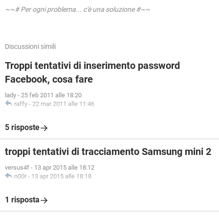
~~# Per ogni problema... c'è una soluzione #~~
Discussioni simili
Troppi tentativi di inserimento password
Facebook, cosa fare
lady
-
25 feb 2011 alle 18:20
raffy
-
22 mar 2011 alle 11:46
5 risposte
troppi tentativi di tracciamento Samsung mini 2
versus4f
-
13 apr 2015 alle 18:12
n00r
-
13 apr 2015 alle 18:18
1 risposta