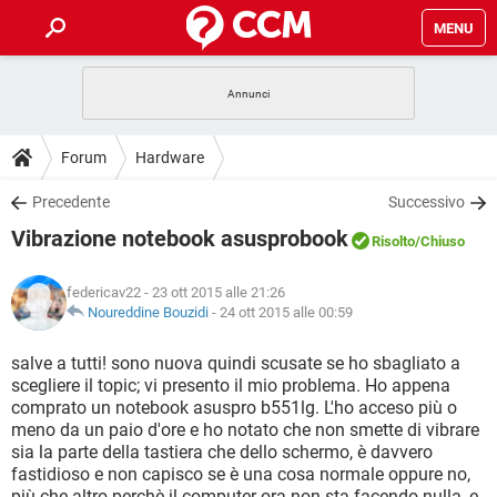
MENU
HOME
COVID-19
GAMING
GUIDE
Forum
Hardware
INTRATTENIMENTO
ANDROID
COVID-19
GAMING
DOWNLOAD
Precedente
Successivo
iOS
WINDOWS 10
INTRATTENIMENTO
ANDROID
Vibrazione notebook asusprobook
INSTAGRAM
COVID-19
WHATSAPP
GAMING
Risolto
/Chiuso
FORUM
iOS
WINDOWS 10
TIKTOK
INTRATTENIMENTO
FACEBOOK
ANDROID
federicav22
- 23 ott 2015 alle 21:26
INSTAGRAM
COVID-19
WHATSAPP
GAMING
GLOSSARIO
Noureddine Bouzidi
-
24 ott 2015 alle 00:59
HARDWARE
iOS
WINDOWS 10
TIKTOK
INTRATTENIMENTO
FACEBOOK
ANDROID
INSTAGRAM
COVID-19
WHATSAPP
GAMING
salve a tutti! sono nuova quindi scusate se ho sbagliato a
HARDWARE
iOS
WINDOWS 10
scegliere il topic; vi presento il mio problema. Ho appena
TIKTOK
INTRATTENIMENTO
FACEBOOK
ANDROID
comprato un notebook asuspro b551lg. L'ho acceso più o
INSTAGRAM
WHATSAPP
meno da un paio d'ore e ho notato che non smette di vibrare
HARDWARE
iOS
WINDOWS 10
TIKTOK
FACEBOOK
sia la parte della tastiera che dello schermo, è davvero
INSTAGRAM
WHATSAPP
fastidioso e non capisco se è una cosa normale oppure no,
HARDWARE
più che altro perchè il computer ora non sta facendo nulla, e