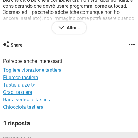
TIKTOK
FACEBOOK
considerando che dovrò usare programmi come autocad,
3dsmax ed il pacchetto adobe (che comunque non ho
HARDWARE
ancora installato), non immagino come potrà essere quando
ci lavorerò su. Vorrei appunto capire se questa vibrazione
Altro...
non so se della ventola o cos'altro è normale.
grazie in anticipo :)
Share
Potrebbe anche interessarti:
Togliere vibrazione tastiera
Pi greco tastiera
Tastiera azerty
Gradi tastiera
Barra verticale tastiera
Chiocciola tastiera
1 risposta