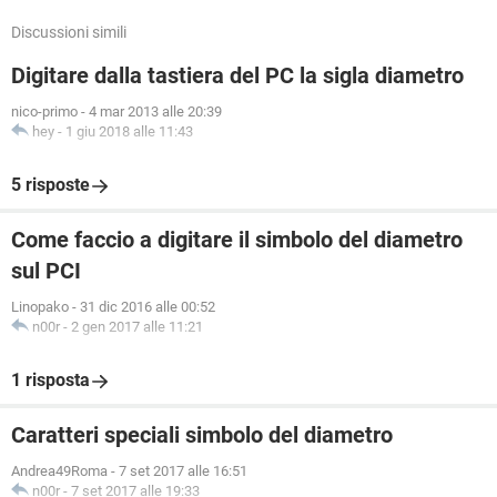
Discussioni simili
Digitare dalla tastiera del PC la sigla diametro
nico-primo
-
4 mar 2013 alle 20:39
hey
-
1 giu 2018 alle 11:43
5 risposte
Come faccio a digitare il simbolo del diametro
sul PCI
Linopako
-
31 dic 2016 alle 00:52
n00r
-
2 gen 2017 alle 11:21
1 risposta
Caratteri speciali simbolo del diametro
Andrea49Roma
-
7 set 2017 alle 16:51
n00r
-
7 set 2017 alle 19:33