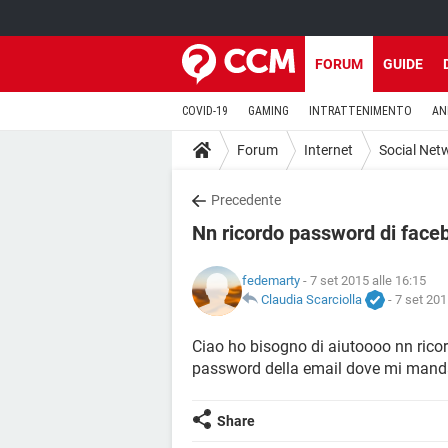
FORUM
GUIDE
COVID-19
GAMING
INTRATTENIMENTO
AN
Forum
Internet
Social Net
Precedente
Nn ricordo password di faceb
fedemarty
- 7 set 2015 alle 16:15
Claudia Scarciolla
-
7 set 201
Ciao ho bisogno di aiutoooo nn rico
password della email dove mi manda
Share