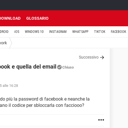
DOWNLOAD
GLOSSARIO
DROID
iOS
WINDOWS 10
INSTAGRAM
WHATSAPP
TIKTOK
FACEBOOK
work
Successivo
ook e quella del email
Chiuso
5 alle 16:28
rdo più la password di facebook e neanche la
no il codice per sbloccarla con facciooo?