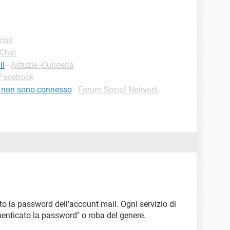
mail
/Chat
il
-
Astuzie -Curiosità
-Facebook
e non sono connesso
-
Forum Social Network
to la password dell'account mail. Ogni servizio di
menticato la password" o roba del genere.