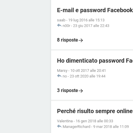
E-mail e password Facebook
saab
-
19 lug 2016 alle 15:13
n00r
-
23 giu 2017 alle 22:43
8 risposte
Ho dimenticato password Fa
Marsy
-
10 ott 2017 alle 20:41
no
-
23 ott 2020 alle 19:44
3 risposte
Perché risulto sempre onli
Valentina
-
16 gen 2018 alle 00:33
ManagerRichard
-
9 mar 2018 alle 11:09