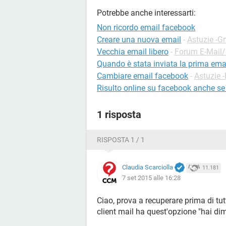
Potrebbe anche interessarti:
Non ricordo email facebook
Creare una nuova email
-
Astuzie -G
Vecchia email libero
-
Forum E-Mail
Quando è stata inviata la prima ema
Cambiare email facebook
-
Astuzie 
Risulto online su facebook anche s
1 risposta
RISPOSTA 1 / 1
Claudia Scarciolla
11.181
7 set 2015 alle 16:28
Ciao, prova a recuperare prima di tut
client mail ha quest'opzione "hai di