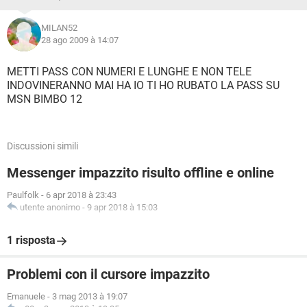
MILAN52
28 ago 2009 à 14:07
METTI PASS CON NUMERI E LUNGHE E NON TELE
INDOVINERANNO MAI HA IO TI HO RUBATO LA PASS SU
MSN BIMBO 12
Discussioni simili
Messenger impazzito risulto offline e online
Paulfolk
-
6 apr 2018 à 23:43
utente anonimo
-
9 apr 2018 à 15:03
1 risposta
Problemi con il cursore impazzito
Emanuele
-
3 mag 2013 à 19:07