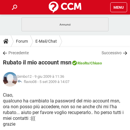
MENU
HOME
COVID-19
GAMING
GUIDE
Forum
E-Mail/Chat
INTRATTENIMENTO
ANDROID
COVID-19
GAMING
DOWNLOAD
Precedente
Successivo
iOS
WINDOWS 10
INTRATTENIMENTO
ANDROID
Rubato il mio account msn
INSTAGRAM
COVID-19
WHATSAPP
GAMING
Risolto
/Chiuso
FORUM
iOS
WINDOWS 10
TIKTOK
INTRATTENIMENTO
FACEBOOK
ANDROID
bimbo12
- 9 giu 2009 à 11:36
INSTAGRAM
COVID-19
WHATSAPP
GAMING
GLOSSARIO
flavio08 -
5 set 2009 à 14:07
HARDWARE
iOS
WINDOWS 10
TIKTOK
INTRATTENIMENTO
FACEBOOK
ANDROID
INSTAGRAM
COVID-19
WHATSAPP
GAMING
Ciao,
HARDWARE
iOS
WINDOWS 10
qualcuno ha cambiato la password del mio account msn,
TIKTOK
INTRATTENIMENTO
FACEBOOK
ANDROID
ora non posso più accedere, non so ne anche chi mi l'ha
INSTAGRAM
WHATSAPP
rubato... aiuto per favore voglio recuperarlo.. ho perso tutti i
HARDWARE
iOS
WINDOWS 10
TIKTOK
FACEBOOK
miei contatti :(((
INSTAGRAM
WHATSAPP
grazie
HARDWARE