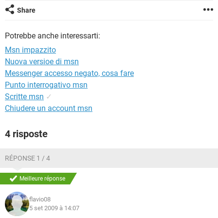
TIKTOK
FACEBOOK
Share
HARDWARE
Potrebbe anche interessarti:
Msn impazzito
Nuova versioe di msn
Messenger accesso negato, cosa fare
Punto interrogativo msn
Scritte msn
✓
Chiudere un account msn
4 risposte
RÉPONSE 1 / 4
Meilleure réponse
flavio08
5 set 2009 à 14:07