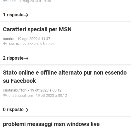
n00r
-
3 mag 2013 à 19:35
1 risposta
Caratteri speciali per MSN
sandra
-
19 ago 2009 à 11:47
ARION
-
27 apr 2016 à 17:21
2 risposte
Stato online e offline alternato pur non essendo
su Facebook
cristinabuffoni
-
19 ott 2023 à 00:12
cristinabuffoni
-
19 ott 2023 à 00:12
0 risposte
problemi messaggi msn windows live