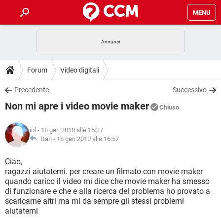
MENU
HOME
COVID-19
GAMING
GUIDE
Forum
Video digitali
INTRATTENIMENTO
ANDROID
COVID-19
GAMING
DOWNLOAD
Precedente
Successivo
iOS
WINDOWS 10
INTRATTENIMENTO
ANDROID
Non mi apre i video movie maker
INSTAGRAM
COVID-19
WHATSAPP
GAMING
Chiuso
FORUM
iOS
WINDOWS 10
TIKTOK
INTRATTENIMENTO
FACEBOOK
ANDROID
iol
- 18 gen 2010 alle 15:37
INSTAGRAM
COVID-19
WHATSAPP
GAMING
GLOSSARIO
Dan -
18 gen 2010 alle 16:57
HARDWARE
iOS
WINDOWS 10
TIKTOK
INTRATTENIMENTO
FACEBOOK
ANDROID
INSTAGRAM
COVID-19
WHATSAPP
GAMING
Ciao,
HARDWARE
iOS
WINDOWS 10
ragazzi aiutatemi. per creare un filmato con movie maker
TIKTOK
INTRATTENIMENTO
FACEBOOK
ANDROID
quando carico il video mi dice che movie maker ha smesso
INSTAGRAM
WHATSAPP
di funzionare e che e alla ricerca del problema ho provato a
HARDWARE
iOS
WINDOWS 10
TIKTOK
FACEBOOK
scaricarne altri ma mi da sempre gli stessi problemi
INSTAGRAM
WHATSAPP
aiutatemi
HARDWARE