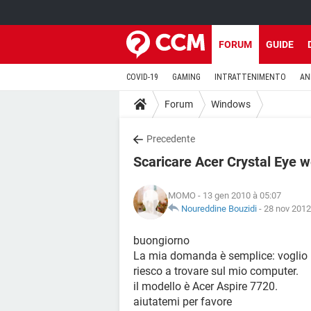
FORUM
GUIDE
COVID-19
GAMING
INTRATTENIMENTO
AN
Forum
Windows
Precedente
Scaricare Acer Crystal Eye
MOMO
- 13 gen 2010 à 05:07
Noureddine Bouzidi
-
28 nov 2012
buongiorno
La mia domanda è semplice: voglio 
riesco a trovare sul mio computer.
il modello è Acer Aspire 7720.
aiutatemi per favore