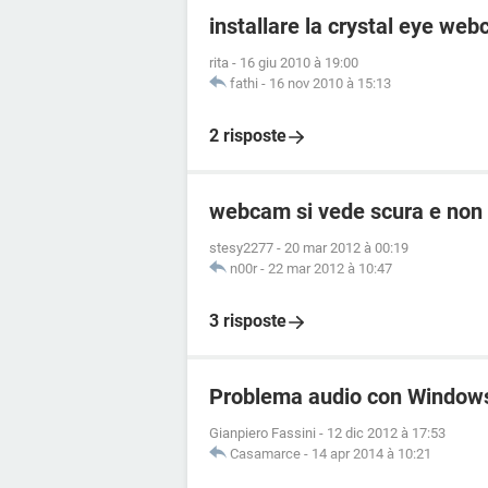
installare la crystal eye we
rita
-
16 giu 2010 à 19:00
fathi
-
16 nov 2010 à 15:13
2 risposte
webcam si vede scura e non 
stesy2277
-
20 mar 2012 à 00:19
n00r
-
22 mar 2012 à 10:47
3 risposte
Problema audio con Window
Gianpiero Fassini
-
12 dic 2012 à 17:53
Casamarce
-
14 apr 2014 à 10:21