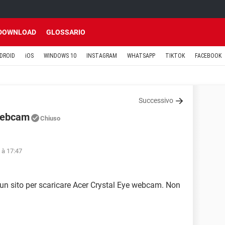
DOWNLOAD
GLOSSARIO
DROID
iOS
WINDOWS 10
INSTAGRAM
WHATSAPP
TIKTOK
FACEBOOK
Successivo
 webcam
Chiuso
 à 17:47
un sito per scaricare Acer Crystal Eye webcam. Non