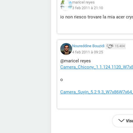
maricel reyes
3 feb 2011 à 21:10
io non riesco trovare la mia acer cr
Noureddine Bouzidi
15.404
4 feb 2011 à 09:25
@maricel reyes
Camera_Chicony_1.1.124.1120_W7x
o
Camera_Suyin_5.2.9.3_W7x86W7x64_
Vis