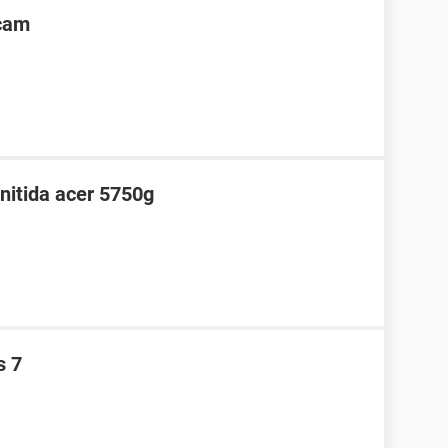
bcam
nitida acer 5750g
s 7