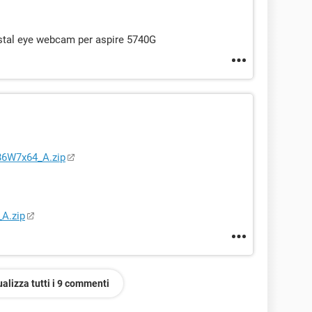
ystal eye webcam per aspire 5740G
86W7x64_A.zip
A.zip
ualizza tutti i 9 commenti