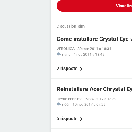
Visualiz
Discussioni simili
Come installare Crystal Eye
VERONICA
-
30 mar 2011 à 18:34
nana
-
4 nov 2014 à 18:45
2 risposte
Reinstallare Acer Chrystal 
utente anonimo
-
6 nov 2017 à 13:39
n00r
-
10 nov 2017 à 07:25
5 risposte