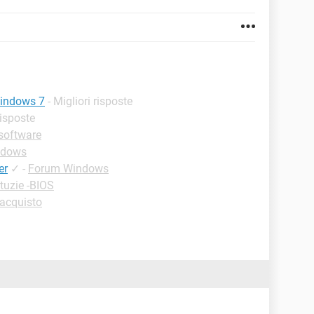
windows 7
- Migliori risposte
risposte
software
ndows
er
✓
-
Forum Windows
tuzie -BIOS
'acquisto