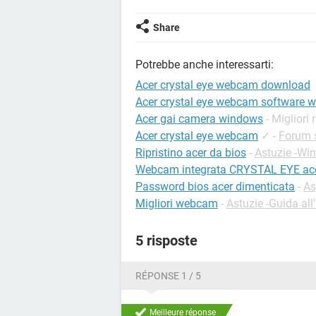
Share
Potrebbe anche interessarti:
Acer crystal eye webcam download
Acer crystal eye webcam software 
Acer gai camera windows
- Migliori 
Acer crystal eye webcam
✓
-
Forum 
Ripristino acer da bios
-
Astuzie -Wi
Webcam integrata CRYSTAL EYE ac
Password bios acer dimenticata
-
As
Migliori webcam
-
Astuzie -Guida all
5 risposte
RÉPONSE 1 / 5
Meilleure réponse