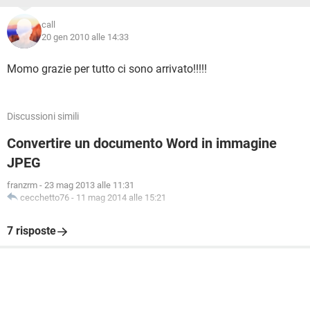
call
20 gen 2010 alle 14:33
Momo grazie per tutto ci sono arrivato!!!!!
Discussioni simili
Convertire un documento Word in immagine
JPEG
franzrm
-
23 mag 2013 alle 11:31
cecchetto76
-
11 mag 2014 alle 15:21
7 risposte