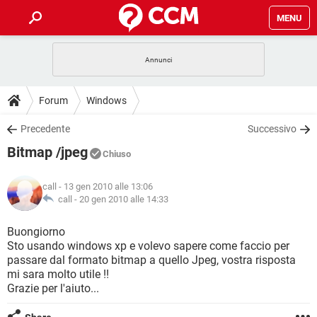
MENU
HOME
COVID-19
GAMING
GUIDE
Forum
Windows
INTRATTENIMENTO
ANDROID
COVID-19
GAMING
DOWNLOAD
Precedente
Successivo
iOS
WINDOWS 10
INTRATTENIMENTO
ANDROID
Bitmap /jpeg
INSTAGRAM
COVID-19
WHATSAPP
GAMING
Chiuso
FORUM
iOS
WINDOWS 10
TIKTOK
INTRATTENIMENTO
FACEBOOK
ANDROID
call
- 13 gen 2010 alle 13:06
INSTAGRAM
COVID-19
WHATSAPP
GAMING
GLOSSARIO
call -
20 gen 2010 alle 14:33
HARDWARE
iOS
WINDOWS 10
TIKTOK
INTRATTENIMENTO
FACEBOOK
ANDROID
INSTAGRAM
COVID-19
WHATSAPP
GAMING
Buongiorno
HARDWARE
iOS
WINDOWS 10
Sto usando windows xp e volevo sapere come faccio per
TIKTOK
INTRATTENIMENTO
FACEBOOK
ANDROID
passare dal formato bitmap a quello Jpeg, vostra risposta
INSTAGRAM
WHATSAPP
mi sara molto utile !!
HARDWARE
iOS
WINDOWS 10
TIKTOK
FACEBOOK
Grazie per l'aiuto...
INSTAGRAM
WHATSAPP
HARDWARE