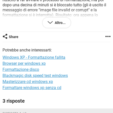
TIKTOK
FACEBOOK
dopo una decina di minuti si è bloccato tutto (gli è uscito il
messaggio di errore "image file invalid or corrupt" e la
HARDWARE
formattazione si è interrotta). Risultato: ora appena lo
accende appare solo una schermata nera con il cursore
Altro...
lampeggiante.
La mia domanda è: si potrebbe utilizzare un software tipo
"Hiren's Boot CD" per risolvere il problema della schermata
Share
nera (che, se non vado errato, è un problema di MBR
corrotto) per poi tentare di formattare il notebook, senza il
Potrebbe anche interessarti:
bisogno di usare nessun CD, con la partizione di ripristino?
Potrebbe essere una soluzione valida? Se non lo fosse, cosa
Windows XP - Formattazione fallita
potrei fare per risolvere il problema?
Browser per windows xp
Formattazione disco
Blackmagic disk speed test windows
Masterizzare cd windows xp
Formattare windows xp senza cd
3 risposte