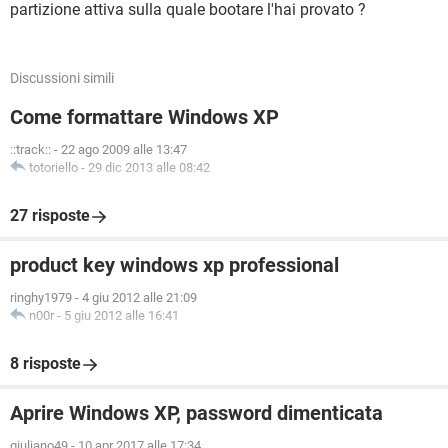
partizione attiva sulla quale bootare l'hai provato ?
Discussioni simili
Come formattare Windows XP
::track::
-
22 ago 2009 alle 13:47
totoriello
-
29 dic 2013 alle 08:42
27 risposte
product key windows xp professional
ringhy1979
-
4 giu 2012 alle 21:09
n00r
-
5 giu 2012 alle 16:41
8 risposte
Aprire Windows XP, password dimenticata
giuliano49
-
10 apr 2017 alle 17:34