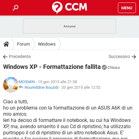
MENU
HOME
COVID-19
GAMING
GUIDE
Forum
Windows
INTRATTENIMENTO
ANDROID
COVID-19
GAMING
DOWNLOAD
Precedente
Successivo
iOS
WINDOWS 10
INTRATTENIMENTO
ANDROID
Windows XP - Formattazione fallita
INSTAGRAM
COVID-19
WHATSAPP
GAMING
Chiuso
FORUM
iOS
WINDOWS 10
TIKTOK
INTRATTENIMENTO
FACEBOOK
ANDROID
MOSMIN
- 19 gen 2015 alle 21:38
INSTAGRAM
COVID-19
WHATSAPP
GAMING
GLOSSARIO
Noureddine Bouzidi
-
20 gen 2015 alle 12:52
HARDWARE
iOS
WINDOWS 10
TIKTOK
INTRATTENIMENTO
FACEBOOK
ANDROID
INSTAGRAM
COVID-19
WHATSAPP
GAMING
Ciao a tutti,
HARDWARE
iOS
WINDOWS 10
ho un problema con la formattazione di un ASUS A6K di un
TIKTOK
INTRATTENIMENTO
FACEBOOK
ANDROID
mio amico.
INSTAGRAM
WHATSAPP
Ieri ha deciso di formattare il notebook, su cui ha Windows
HARDWARE
iOS
WINDOWS 10
TIKTOK
FACEBOOK
XP, ma, avendo smarrito il suo Cd di ripristino, ha utilizzato
INSTAGRAM
WHATSAPP
purtroppo il cd di ripristino di un altro notebook Asus. E'
HARDWARE
riuscito a far avviare il processo di formattazione, ma poi