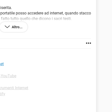
iserita.
 portatile posso accedere ad internet, quando stacco
atto tutto quello che dicono i sacri testi.
on posso renstallare S.O. in quanto il CD si è
Altro...
l S.O di Internet avendo il nr di licenza?
net
 -YouTube
trumenti Internet
tify