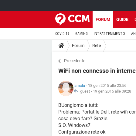
FORUM
GUIDE
COVID-19
GAMING
INTRATTENIMENTO
AN
Forum
Rete
Precedente
WiFi non connesso in interne
lamolu
- 18 gen 2015 alle 23:56
guest -
19 gen 2015 alle 09:28
BUongiorno a tutti:
Problema: Portatile Dell. rete wifi
cosa devo fare? Grazie.
S.O. Windows7
Confgurazione rete ok,