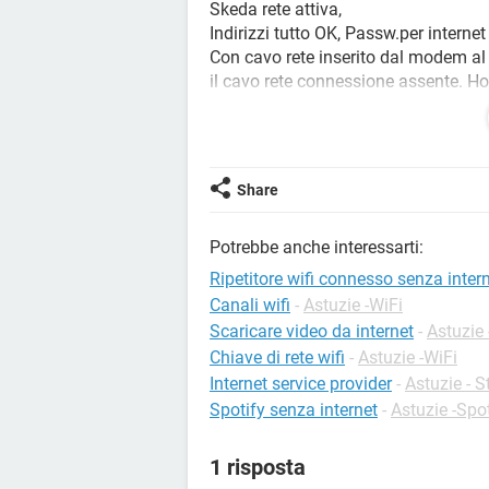
Skeda rete attiva,
Indirizzi tutto OK, Passw.per internet 
Con cavo rete inserito dal modem al
il cavo rete connessione assente. Ho f
grazie per una Vostra risposta. NB. n
rovinato.
(forse c'è la possibilità di scaricare i
Share
Potrebbe anche interessarti:
Ripetitore wifi connesso senza inter
Canali wifi
-
Astuzie -WiFi
Scaricare video da internet
-
Astuzie
Chiave di rete wifi
-
Astuzie -WiFi
Internet service provider
-
Astuzie - S
Spotify senza internet
-
Astuzie -Spo
1 risposta