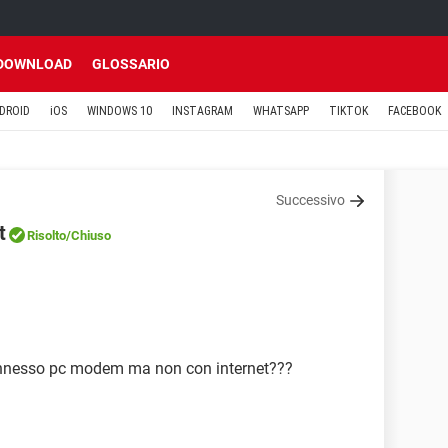
DOWNLOAD
GLOSSARIO
DROID
iOS
WINDOWS 10
INSTAGRAM
WHATSAPP
TIKTOK
FACEBOOK
Successivo
t
Risolto
/Chiuso
 connesso pc modem ma non con internet???