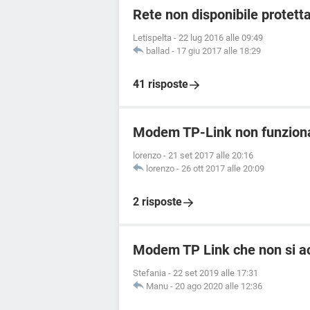
Rete non disponibile protett
Letispelta
-
22 lug 2016 alle 09:49
ballad
-
17 giu 2017 alle 18:29
41 risposte
Modem TP-Link non funziona
lorenzo
-
21 set 2017 alle 20:16
lorenzo
-
26 ott 2017 alle 20:09
2 risposte
Modem TP Link che non si ac
Stefania
-
22 set 2019 alle 17:31
Manu
-
20 ago 2020 alle 12:36