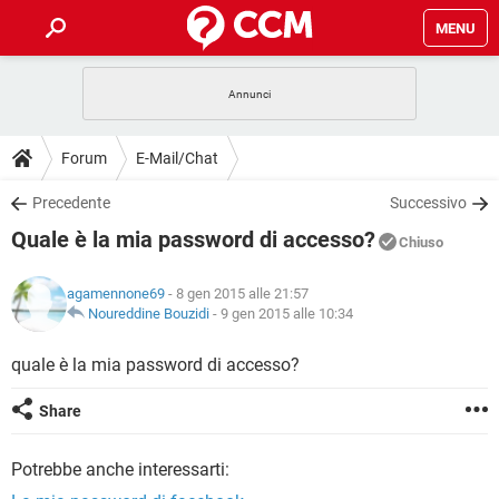
MENU
HOME
COVID-19
GAMING
GUIDE
Forum
E-Mail/Chat
INTRATTENIMENTO
ANDROID
COVID-19
GAMING
DOWNLOAD
Precedente
Successivo
iOS
WINDOWS 10
INTRATTENIMENTO
ANDROID
Quale è la mia password di accesso?
INSTAGRAM
COVID-19
WHATSAPP
GAMING
Chiuso
FORUM
iOS
WINDOWS 10
TIKTOK
INTRATTENIMENTO
FACEBOOK
ANDROID
agamennone69
- 8 gen 2015 alle 21:57
INSTAGRAM
COVID-19
WHATSAPP
GAMING
GLOSSARIO
Noureddine Bouzidi
-
9 gen 2015 alle 10:34
HARDWARE
iOS
WINDOWS 10
TIKTOK
INTRATTENIMENTO
FACEBOOK
ANDROID
INSTAGRAM
COVID-19
WHATSAPP
GAMING
quale è la mia password di accesso?
HARDWARE
iOS
WINDOWS 10
TIKTOK
INTRATTENIMENTO
FACEBOOK
ANDROID
Share
INSTAGRAM
WHATSAPP
HARDWARE
iOS
WINDOWS 10
TIKTOK
FACEBOOK
Potrebbe anche interessarti:
INSTAGRAM
WHATSAPP
HARDWARE