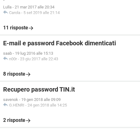
Lulla
-
21 mar 2017 alle 20:34
Carola
-
5 set 2019 alle 21:14
11 risposte
E-mail e password Facebook dimenticati
saab
-
19 lug 2016 alle 15:13
n00r
-
23 giu 2017 alle 22:43
8 risposte
Recupero password TIN.it
savenok
-
19 gen 2018 alle 09:09
G.HENRI
-
24 gen 2018 alle 14:25
2 risposte