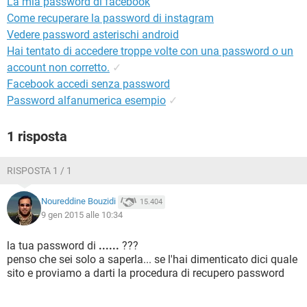
La mia password di facebook
TIKTOK
FACEBOOK
Come recuperare la password di instagram
HARDWARE
Vedere password asterischi android
Hai tentato di accedere troppe volte con una password o un
account non corretto.
✓
Facebook accedi senza password
Password alfanumerica esempio
✓
1 risposta
RISPOSTA 1 / 1
Noureddine Bouzidi
15.404
9 gen 2015 alle 10:34
la tua password di
......
???
penso che sei solo a saperla... se l'hai dimenticato dici quale
sito e proviamo a darti la procedura di recupero password