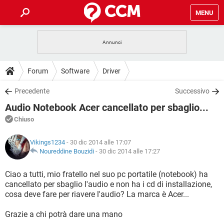
MENU
HOME
COVID-19
GAMING
GUIDE
Forum
Software
Driver
INTRATTENIMENTO
ANDROID
COVID-19
GAMING
DOWNLOAD
Precedente
Successivo
iOS
WINDOWS 10
INTRATTENIMENTO
ANDROID
Audio Notebook Acer cancellato per sbaglio...
INSTAGRAM
COVID-19
WHATSAPP
GAMING
FORUM
iOS
WINDOWS 10
Chiuso
TIKTOK
INTRATTENIMENTO
FACEBOOK
ANDROID
INSTAGRAM
COVID-19
WHATSAPP
GAMING
GLOSSARIO
HARDWARE
iOS
Vikings1234
- 30 dic 2014 alle 17:07
WINDOWS 10
TIKTOK
INTRATTENIMENTO
FACEBOOK
ANDROID
Noureddine Bouzidi
-
30 dic 2014 alle 17:27
INSTAGRAM
COVID-19
WHATSAPP
GAMING
HARDWARE
iOS
WINDOWS 10
Ciao a tutti, mio fratello nel suo pc portatile (notebook) ha
TIKTOK
INTRATTENIMENTO
FACEBOOK
ANDROID
cancellato per sbaglio l'audio e non ha i cd di installazione,
INSTAGRAM
WHATSAPP
cosa deve fare per riavere l'audio? La marca è Acer...
HARDWARE
iOS
WINDOWS 10
TIKTOK
FACEBOOK
INSTAGRAM
WHATSAPP
Grazie a chi potrà dare una mano
HARDWARE