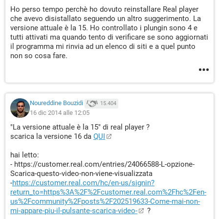
Ho perso tempo perchè ho dovuto reinstallare Real player
che avevo disistallato seguendo un altro suggerimento. La
versione attuale è la 15. Ho controllato i plungin sono 4 e
tutti attivati ma quando tento di verificare se sono aggiornati
il programma mi rinvia ad un elenco di siti e a quel punto
non so cosa fare.
Noureddine Bouzidi
15.404
16 dic 2014 alle 12:05
"La versione attuale è la 15" di real player ?
scarica la versione 16 da
QUI
hai letto:
- https://customer.real.com/entries/24066588-L-opzione-
Scarica-questo-video-non-viene-visualizzata
-
https://customer.real.com/hc/en-us/signin?
return_to=https%3A%2F%2Fcustomer.real.com%2Fhc%2Fen-
us%2Fcommunity%2Fposts%2F202519633-Come-mai-non-
mi-appare-piu-il-pulsante-scarica-video-
?