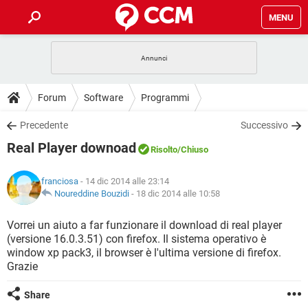
MENU
HOME
COVID-19
GAMING
GUIDE
Forum
Software
Programmi
INTRATTENIMENTO
ANDROID
COVID-19
GAMING
DOWNLOAD
Precedente
Successivo
iOS
WINDOWS 10
INTRATTENIMENTO
ANDROID
Real Player downoad
INSTAGRAM
COVID-19
WHATSAPP
GAMING
Risolto
/Chiuso
FORUM
iOS
WINDOWS 10
TIKTOK
INTRATTENIMENTO
FACEBOOK
ANDROID
franciosa
- 14 dic 2014 alle 23:14
INSTAGRAM
COVID-19
WHATSAPP
GAMING
GLOSSARIO
Noureddine Bouzidi
-
18 dic 2014 alle 10:58
HARDWARE
iOS
WINDOWS 10
TIKTOK
INTRATTENIMENTO
FACEBOOK
ANDROID
INSTAGRAM
COVID-19
WHATSAPP
GAMING
Vorrei un aiuto a far funzionare il download di real player
HARDWARE
iOS
WINDOWS 10
(versione 16.0.3.51) con firefox. Il sistema operativo è
TIKTOK
INTRATTENIMENTO
FACEBOOK
ANDROID
window xp pack3, il browser è l'ultima versione di firefox.
INSTAGRAM
WHATSAPP
Grazie
HARDWARE
iOS
WINDOWS 10
TIKTOK
FACEBOOK
INSTAGRAM
WHATSAPP
Share
HARDWARE