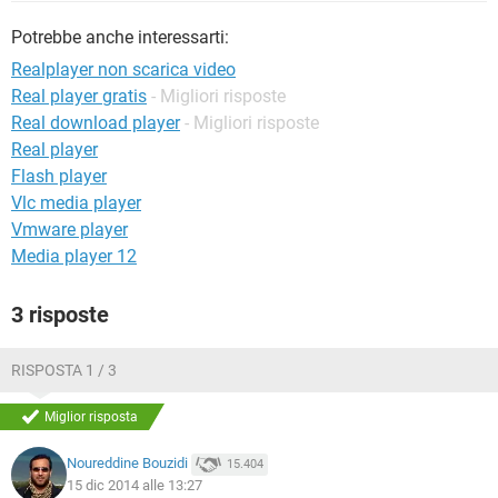
TIKTOK
FACEBOOK
Potrebbe anche interessarti:
HARDWARE
Realplayer non scarica video
Real player gratis
- Migliori risposte
Real download player
- Migliori risposte
Real player
Flash player
Vlc media player
Vmware player
Media player 12
3 risposte
RISPOSTA 1 / 3
Miglior risposta
Noureddine Bouzidi
15.404
15 dic 2014 alle 13:27