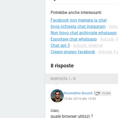
Potrebbe anche interessarti:
Facebook non rigenera la chat
Invia richiesta chat instagram
-
Astu
Non trovo chat archiviate whatsapp
Esportare chat whatsapp
-
Astuzie 
Chat gpt 3
-
Astuzie -Internet
Creare gruppo facebook
-
Astuzie -
8 risposte
RISPOSTA 1 / 8
Noureddine Bouzidi
15.404
15 dic 2014 alle 14:56
ciao,
quale browser utilizzi ?