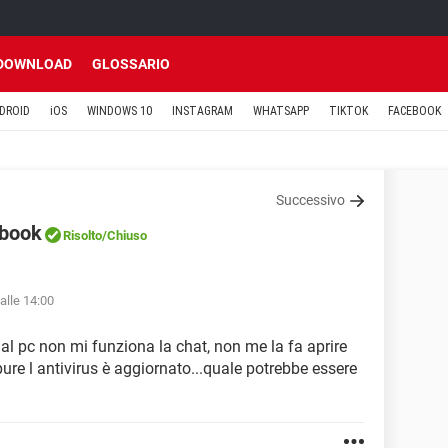
DOWNLOAD
GLOSSARIO
DROID
iOS
WINDOWS 10
INSTAGRAM
WHATSAPP
TIKTOK
FACEBOOK
Successivo
ebook
Risolto
/Chiuso
alle 14:00
l pc non mi funziona la chat, non me la fa aprire
ure l antivirus è aggiornato...quale potrebbe essere