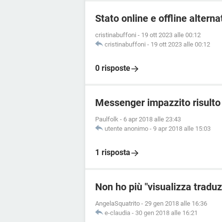
Stato online e offline alter
cristinabuffoni
-
19 ott 2023 alle 00:12
cristinabuffoni
-
19 ott 2023 alle 00:12
0 risposte
Messenger impazzito risulto 
Paulfolk
-
6 apr 2018 alle 23:43
utente anonimo
-
9 apr 2018 alle 15:03
1 risposta
Non ho più "visualizza tradu
AngelaSquatrito
-
29 gen 2018 alle 16:36
e-claudia
-
30 gen 2018 alle 16:21