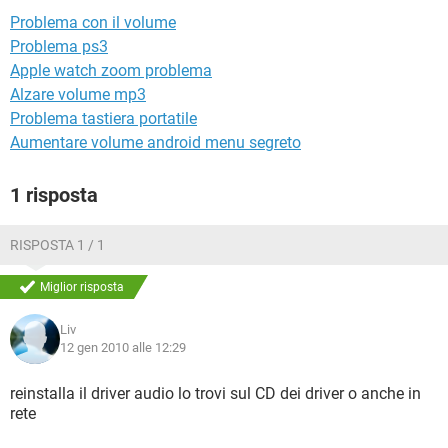
TIKTOK
FACEBOOK
Problema con il volume
HARDWARE
Problema ps3
Apple watch zoom problema
Alzare volume mp3
Problema tastiera portatile
Aumentare volume android menu segreto
1 risposta
RISPOSTA 1 / 1
Miglior risposta
Liv
12 gen 2010 alle 12:29
reinstalla il driver audio lo trovi sul CD dei driver o anche in
rete