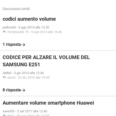
Discussioni simili
codici aumento volume
pallino65
-
9 ago 2014 alle 12:30
l'embrouille 75
-
9 ago 2014 alle 16:46
1 risposta
CODICE PER ALZARE IL VOLUME DEL
SAMSUNG E251
ANNA
-
3 giu 2010 alle 12:46
david
-
22 dic 2010 alle 19:45
8 risposte
Aumentare volume smartphone Huawei
sere555
-
2 set 2017 alle 12:40
Robi
-
20 ago 2019 alle 17:35