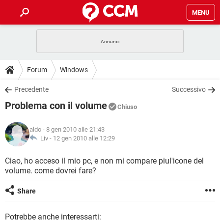
MENU
HOME
COVID-19
GAMING
GUIDE
Forum
Windows
INTRATTENIMENTO
ANDROID
COVID-19
GAMING
DOWNLOAD
Precedente
Successivo
iOS
WINDOWS 10
INTRATTENIMENTO
ANDROID
Problema con il volume
INSTAGRAM
COVID-19
WHATSAPP
GAMING
Chiuso
FORUM
iOS
WINDOWS 10
TIKTOK
INTRATTENIMENTO
FACEBOOK
ANDROID
aldo
- 8 gen 2010 alle 21:43
INSTAGRAM
COVID-19
WHATSAPP
GAMING
GLOSSARIO
Liv -
12 gen 2010 alle 12:29
HARDWARE
iOS
WINDOWS 10
TIKTOK
INTRATTENIMENTO
FACEBOOK
ANDROID
INSTAGRAM
COVID-19
WHATSAPP
GAMING
Ciao, ho acceso il mio pc, e non mi compare piul'icone del
HARDWARE
iOS
WINDOWS 10
volume. come dovrei fare?
TIKTOK
INTRATTENIMENTO
FACEBOOK
ANDROID
INSTAGRAM
WHATSAPP
HARDWARE
iOS
WINDOWS 10
Share
TIKTOK
FACEBOOK
INSTAGRAM
WHATSAPP
HARDWARE
Potrebbe anche interessarti: