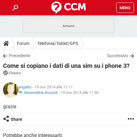
MENU
HOME
COVID-19
GAMING
GUIDE
Forum
Telefonia/Tablet/GPS
INTRATTENIMENTO
ANDROID
COVID-19
GAMING
DOWNLOAD
Precedente
Successivo
iOS
WINDOWS 10
INTRATTENIMENTO
ANDROID
Come si copiano i dati di una sim su i phone 3?
INSTAGRAM
COVID-19
WHATSAPP
GAMING
FORUM
iOS
WINDOWS 10
Chiuso
TIKTOK
INTRATTENIMENTO
FACEBOOK
ANDROID
INSTAGRAM
COVID-19
WHATSAPP
GAMING
GLOSSARIO
HARDWARE
iOS
arigatto
- 19 nov 2014 alle 11:11
WINDOWS 10
TIKTOK
INTRATTENIMENTO
FACEBOOK
ANDROID
Noureddine Bouzidi
-
19 nov 2014 alle 11:40
INSTAGRAM
COVID-19
WHATSAPP
GAMING
HARDWARE
iOS
WINDOWS 10
grazie
TIKTOK
INTRATTENIMENTO
FACEBOOK
ANDROID
INSTAGRAM
WHATSAPP
HARDWARE
iOS
WINDOWS 10
Share
TIKTOK
FACEBOOK
INSTAGRAM
WHATSAPP
HARDWARE
Potrebbe anche interessarti: