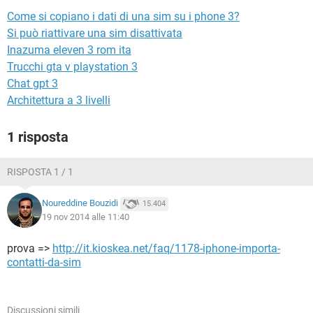
TIKTOK
FACEBOOK
Come si copiano i dati di una sim su i phone 3?
HARDWARE
Si può riattivare una sim disattivata
Inazuma eleven 3 rom ita
Trucchi gta v playstation 3
Chat gpt 3
Architettura a 3 livelli
1 risposta
RISPOSTA 1 / 1
Noureddine Bouzidi
15.404
19 nov 2014 alle 11:40
prova =>
http://it.kioskea.net/faq/1178-iphone-importa-
contatti-da-sim
Discussioni simili