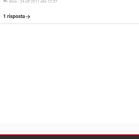
dora
-
24 ott 2011 alle 12:37
1 risposta