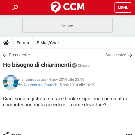
MENU
HOME
COVID-19
GAMING
GUIDE
Forum
E-Mail/Chat
INTRATTENIMENTO
ANDROID
COVID-19
GAMING
DOWNLOAD
Precedente
Successivo
iOS
WINDOWS 10
INTRATTENIMENTO
ANDROID
Ho bisogno di chiarimenti
INSTAGRAM
COVID-19
WHATSAPP
GAMING
Chiuso
FORUM
iOS
WINDOWS 10
TIKTOK
INTRATTENIMENTO
FACEBOOK
ANDROID
mariateresasusi
- 4 nov 2014 alle 23:19
INSTAGRAM
COVID-19
WHATSAPP
GAMING
GLOSSARIO
Noureddine Bouzidi
-
5 nov 2014 alle 10:29
HARDWARE
iOS
WINDOWS 10
TIKTOK
INTRATTENIMENTO
FACEBOOK
ANDROID
INSTAGRAM
COVID-19
WHATSAPP
GAMING
Ciao, sono registrata su face booke skipe ..ma con un altro
HARDWARE
iOS
WINDOWS 10
computer non mi fa accedere.....come devo fare?
TIKTOK
INTRATTENIMENTO
FACEBOOK
ANDROID
INSTAGRAM
WHATSAPP
HARDWARE
iOS
WINDOWS 10
TIKTOK
FACEBOOK
INSTAGRAM
WHATSAPP
HARDWARE