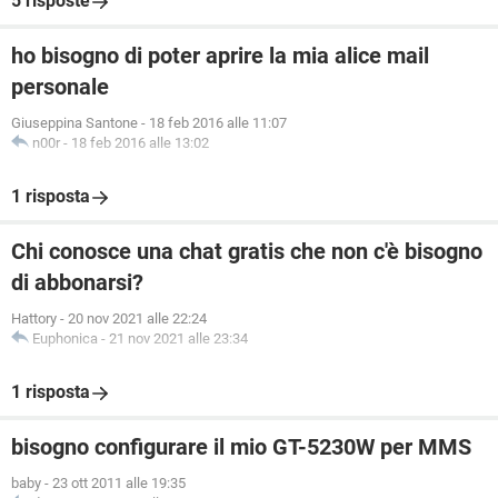
5 risposte
ho bisogno di poter aprire la mia alice mail
personale
Giuseppina Santone
-
18 feb 2016 alle 11:07
n00r
-
18 feb 2016 alle 13:02
1 risposta
Chi conosce una chat gratis che non c'è bisogno
di abbonarsi?
Hattory
-
20 nov 2021 alle 22:24
Euphonica
-
21 nov 2021 alle 23:34
1 risposta
bisogno configurare il mio GT-5230W per MMS
baby
-
23 ott 2011 alle 19:35