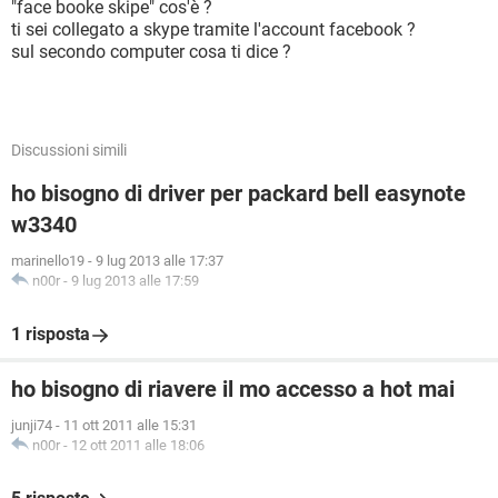
"face booke skipe" cos'è ?
ti sei collegato a skype tramite l'account facebook ?
sul secondo computer cosa ti dice ?
Discussioni simili
ho bisogno di driver per packard bell easynote
w3340
marinello19
-
9 lug 2013 alle 17:37
n00r
-
9 lug 2013 alle 17:59
1 risposta
ho bisogno di riavere il mo accesso a hot mai
junji74
-
11 ott 2011 alle 15:31
n00r
-
12 ott 2011 alle 18:06