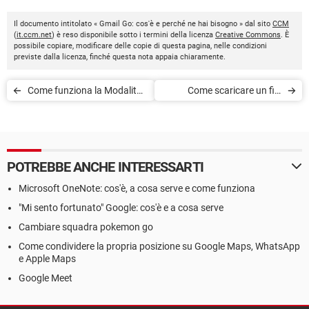
Il documento intitolato « Gmail Go: cos'è e perché ne hai bisogno » dal sito
CCM
(
it.ccm.net
) è reso disponibile sotto i termini della licenza
Creative Commons
. È
possibile copiare, modificare delle copie di questa pagina, nelle condizioni
previste dalla licenza, finché questa nota appaia chiaramente.
Come funziona la Modalità
Come scaricare un file
riservata su Gmail
documento da Google Drive
su PC o Mac
POTREBBE ANCHE INTERESSARTI
Microsoft OneNote: cos'è, a cosa serve e come funziona
"Mi sento fortunato" Google: cos'è e a cosa serve
Cambiare squadra pokemon go
Come condividere la propria posizione su Google Maps, WhatsApp
e Apple Maps
Google Meet