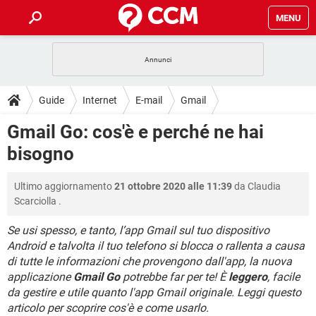
MENU
HOME
COVID-19
GAMING
GUIDE
Guide
Internet
E-mail
Gmail
INTRATTENIMENTO
ANDROID
COVID-19
GAMING
DOWNLOAD
Gmail Go: cos'è e perché ne hai
iOS
WINDOWS 10
INTRATTENIMENTO
ANDROID
bisogno
INSTAGRAM
COVID-19
WHATSAPP
GAMING
FORUM
iOS
WINDOWS 10
TIKTOK
INTRATTENIMENTO
FACEBOOK
ANDROID
Ultimo aggiornamento
21 ottobre 2020 alle 11:39
da
Claudia
INSTAGRAM
COVID-19
WHATSAPP
GAMING
GLOSSARIO
HARDWARE
iOS
Scarciolla
.
WINDOWS 10
TIKTOK
INTRATTENIMENTO
FACEBOOK
ANDROID
INSTAGRAM
COVID-19
WHATSAPP
GAMING
Se usi spesso, e tanto, l’app Gmail sul tuo dispositivo
HARDWARE
iOS
WINDOWS 10
Android e talvolta il tuo telefono si blocca o rallenta a causa
TIKTOK
INTRATTENIMENTO
FACEBOOK
ANDROID
di tutte le informazioni che provengono dall'app, la nuova
INSTAGRAM
WHATSAPP
HARDWARE
iOS
WINDOWS 10
applicazione
Gmail Go
potrebbe far per te! È
leggero
, facile
TIKTOK
FACEBOOK
da gestire e utile quanto l'app Gmail originale. Leggi questo
INSTAGRAM
WHATSAPP
articolo per scoprire cos'è e come usarlo.
HARDWARE