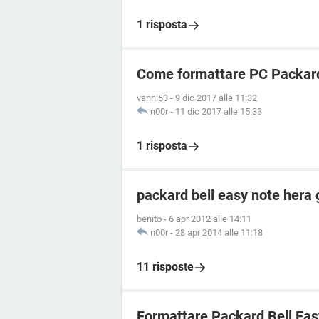
1 risposta
Come formattare PC Packard
vanni53
-
9 dic 2017 alle 11:32
n00r
-
11 dic 2017 alle 15:33
1 risposta
packard bell easy note hera 
benito
-
6 apr 2012 alle 14:11
n00r
-
28 apr 2014 alle 11:18
11 risposte
Formattare Packard Bell Eas