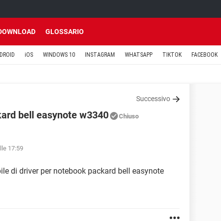
DOWNLOAD
GLOSSARIO
DROID
iOS
WINDOWS 10
INSTAGRAM
WHATSAPP
TIKTOK
FACEBOOK
Successivo
ckard bell easynote w3340
Chiuso
lle 17:59
le di driver per notebook packard bell easynote