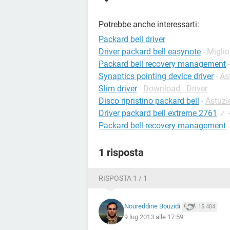
Potrebbe anche interessarti:
Packard bell driver
Driver packard bell easynote
- Miglio
Packard bell recovery management
Synaptics pointing device driver
-
As
Slim driver
-
Download - Driver
Disco ripristino packard bell
-
Astuzi
Driver packard bell extreme 2761
✓
Packard bell recovery management
1 risposta
RISPOSTA 1 / 1
Noureddine Bouzidi
15.404
9 lug 2013 alle 17:59