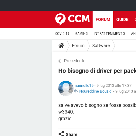
FORUM
GUIDE
COVID-19
GAMING
INTRATTENIMENTO
AN
Forum
Software
Precedente
Ho bisogno di driver per pa
marinello19
- 9 lug 2013 alle 17:37
Noureddine Bouzidi
-
9 lug 2013 a
salve avevo bisogno se fosse possibi
w3340.
grazie.
Share