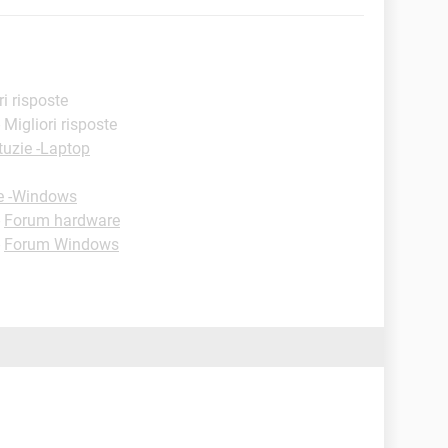
ri risposte
- Migliori risposte
tuzie -Laptop
e -Windows
-
Forum hardware
-
Forum Windows