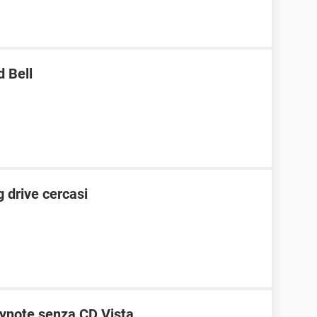
 Bell
g drive cercasi
ynote senza CD Vista