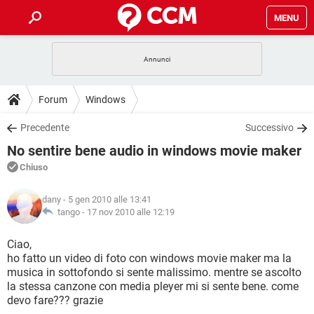
MENU
HOME
COVID-19
GAMING
GUIDE
Forum
Windows
INTRATTENIMENTO
ANDROID
COVID-19
GAMING
DOWNLOAD
Precedente
Successivo
iOS
WINDOWS 10
INTRATTENIMENTO
ANDROID
No sentire bene audio in windows movie maker
INSTAGRAM
COVID-19
WHATSAPP
GAMING
FORUM
iOS
WINDOWS 10
Chiuso
TIKTOK
INTRATTENIMENTO
FACEBOOK
ANDROID
INSTAGRAM
COVID-19
WHATSAPP
GAMING
GLOSSARIO
HARDWARE
iOS
dany
- 5 gen 2010 alle 13:41
WINDOWS 10
TIKTOK
INTRATTENIMENTO
FACEBOOK
ANDROID
tango -
17 nov 2010 alle 12:19
INSTAGRAM
COVID-19
WHATSAPP
GAMING
HARDWARE
iOS
WINDOWS 10
Ciao,
TIKTOK
INTRATTENIMENTO
FACEBOOK
ANDROID
ho fatto un video di foto con windows movie maker ma la
INSTAGRAM
WHATSAPP
musica in sottofondo si sente malissimo. mentre se ascolto
HARDWARE
iOS
WINDOWS 10
TIKTOK
FACEBOOK
la stessa canzone con media pleyer mi si sente bene. come
INSTAGRAM
WHATSAPP
devo fare??? grazie
HARDWARE