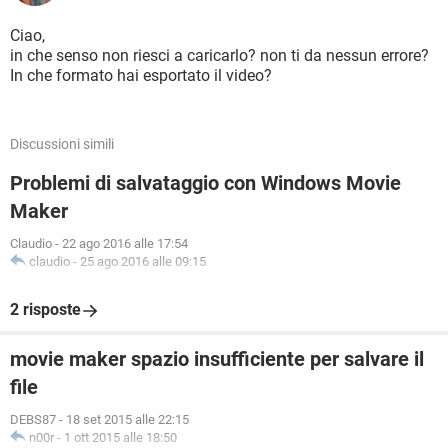
Ciao,
in che senso non riesci a caricarlo? non ti da nessun errore?
In che formato hai esportato il video?
Discussioni simili
Problemi di salvataggio con Windows Movie
Maker
Claudio
-
22 ago 2016 alle 17:54
claudio
-
25 ago 2016 alle 09:15
2 risposte
movie maker spazio insufficiente per salvare il
file
DEBS87
-
18 set 2015 alle 22:15
n00r
-
1 ott 2015 alle 18:50