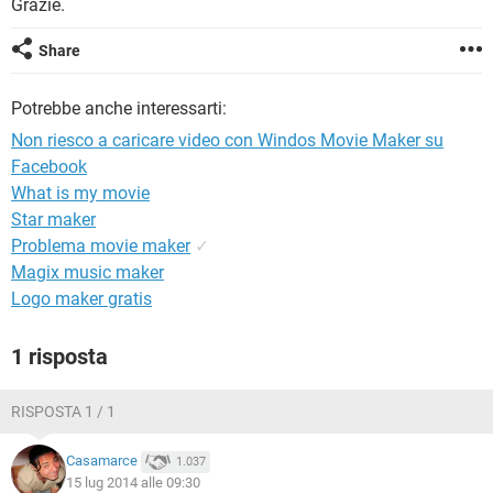
Grazie.
TIKTOK
FACEBOOK
HARDWARE
Share
Potrebbe anche interessarti:
Non riesco a caricare video con Windos Movie Maker su
Facebook
What is my movie
Star maker
Problema movie maker
✓
Magix music maker
Logo maker gratis
1 risposta
RISPOSTA 1 / 1
Casamarce
1.037
15 lug 2014 alle 09:30