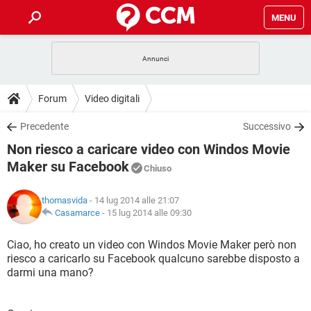
MENU
HOME
COVID-19
GAMING
GUIDE
Forum
Video digitali
INTRATTENIMENTO
ANDROID
COVID-19
GAMING
DOWNLOAD
Precedente
Successivo
iOS
WINDOWS 10
INTRATTENIMENTO
ANDROID
Non riesco a caricare video con Windos Movie
INSTAGRAM
COVID-19
WHATSAPP
GAMING
FORUM
iOS
WINDOWS 10
Maker su Facebook
Chiuso
TIKTOK
INTRATTENIMENTO
FACEBOOK
ANDROID
INSTAGRAM
COVID-19
WHATSAPP
GAMING
GLOSSARIO
HARDWARE
iOS
WINDOWS 10
thomasvida
- 14 lug 2014 alle 21:07
TIKTOK
INTRATTENIMENTO
FACEBOOK
ANDROID
Casamarce
-
15 lug 2014 alle 09:30
INSTAGRAM
COVID-19
WHATSAPP
GAMING
HARDWARE
iOS
WINDOWS 10
Ciao, ho creato un video con Windos Movie Maker però non
TIKTOK
INTRATTENIMENTO
FACEBOOK
ANDROID
INSTAGRAM
WHATSAPP
riesco a caricarlo su Facebook qualcuno sarebbe disposto a
HARDWARE
iOS
WINDOWS 10
darmi una mano?
TIKTOK
FACEBOOK
INSTAGRAM
WHATSAPP
HARDWARE