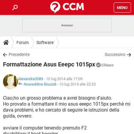
MENU
HOME
COVID-19
GAMING
GUIDE
Forum
Software
INTRATTENIMENTO
ANDROID
COVID-19
GAMING
DOWNLOAD
Precedente
Successivo
iOS
WINDOWS 10
INTRATTENIMENTO
ANDROID
Formattazione Asus Eeepc 1015px
INSTAGRAM
COVID-19
WHATSAPP
GAMING
Chiuso
FORUM
iOS
WINDOWS 10
TIKTOK
INTRATTENIMENTO
FACEBOOK
ANDROID
Alexandra3089
- 10 lug 2014 alle 17:09
INSTAGRAM
COVID-19
WHATSAPP
GAMING
GLOSSARIO
Noureddine Bouzidi
-
10 lug 2014 alle 22:23
HARDWARE
iOS
WINDOWS 10
TIKTOK
INTRATTENIMENTO
FACEBOOK
ANDROID
INSTAGRAM
COVID-19
WHATSAPP
GAMING
Ciao,ho un grosso problema e avrei bisogno d'aiuto.
HARDWARE
iOS
WINDOWS 10
Ho provato a formattare il mio asus eeepc 1015px perchè mi
TIKTOK
INTRATTENIMENTO
FACEBOOK
ANDROID
dava problemi, e ho cercato di seguire le istruzioni della
INSTAGRAM
WHATSAPP
guida, ovvero:
HARDWARE
iOS
WINDOWS 10
TIKTOK
FACEBOOK
INSTAGRAM
WHATSAPP
avviare il computer tenendo premuto F2
HARDWARE
disabilitare il boot booster