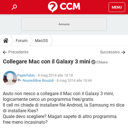
MENU
HOME
COVID-19
GAMING
GUIDE
Forum
MacOS
INTRATTENIMENTO
ANDROID
COVID-19
GAMING
DOWNLOAD
Precedente
Successivo
iOS
WINDOWS 10
INTRATTENIMENTO
ANDROID
Collegare Mac con il Galaxy 3 mini
INSTAGRAM
COVID-19
WHATSAPP
GAMING
Chiuso
FORUM
iOS
WINDOWS 10
TIKTOK
INTRATTENIMENTO
FACEBOOK
ANDROID
Paperfabio
- 8 mag 2014 alle 18:18
INSTAGRAM
COVID-19
WHATSAPP
GAMING
GLOSSARIO
Noureddine Bouzidi
-
8 mag 2014 alle 18:44
HARDWARE
iOS
WINDOWS 10
TIKTOK
INTRATTENIMENTO
FACEBOOK
ANDROID
INSTAGRAM
COVID-19
WHATSAPP
GAMING
Aiuto non riesco a collegare il Mac con il Galaxy 3 mini,
HARDWARE
iOS
WINDOWS 10
logicamente cerco un programma free/gratis.
TIKTOK
INTRATTENIMENTO
FACEBOOK
ANDROID
Il cell mi chiede di installare file Android, la Samsung mi dice
INSTAGRAM
WHATSAPP
di installare Kies?
HARDWARE
iOS
WINDOWS 10
TIKTOK
FACEBOOK
Quale devo scegliere? Magari sapete di altro programma
INSTAGRAM
WHATSAPP
free meno incasinato?
HARDWARE