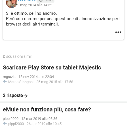
9 mag 2014 alle 14:52
Si è ottimo, ce l'ho anch'io.
Però uso chrome per una questione di sincronizzazione per i
browser degli altri terminali.
Discussioni simili
Scaricare Play Store su tablet Majestic
mgrazia
-
18 nov 2014 alle 22:34
Marco Stangoni
-
25 mag 2015 alle 17:58
2 risposte
eMule non funziona più, cosa fare?
pippi2000
-
12 mar 2019 alle 08:36
pippi2000
-
26 apr 2019 alle 10:45