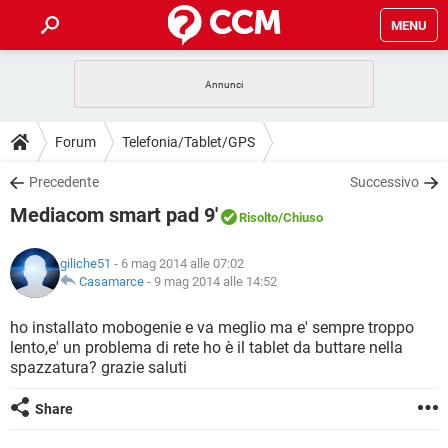
MENU
HOME
COVID-19
GAMING
GUIDE
Forum
Telefonia/Tablet/GPS
INTRATTENIMENTO
ANDROID
COVID-19
GAMING
DOWNLOAD
Precedente
Successivo
iOS
WINDOWS 10
INTRATTENIMENTO
ANDROID
Mediacom smart pad 9'
INSTAGRAM
COVID-19
WHATSAPP
GAMING
Risolto
/Chiuso
FORUM
iOS
WINDOWS 10
TIKTOK
INTRATTENIMENTO
FACEBOOK
ANDROID
giliche51
- 6 mag 2014 alle 07:02
INSTAGRAM
COVID-19
WHATSAPP
GAMING
GLOSSARIO
Casamarce
-
9 mag 2014 alle 14:52
HARDWARE
iOS
WINDOWS 10
TIKTOK
INTRATTENIMENTO
FACEBOOK
ANDROID
INSTAGRAM
COVID-19
WHATSAPP
GAMING
ho installato mobogenie e va meglio ma e' sempre troppo
HARDWARE
iOS
WINDOWS 10
lento,e' un problema di rete ho è il tablet da buttare nella
TIKTOK
INTRATTENIMENTO
FACEBOOK
ANDROID
spazzatura? grazie saluti
INSTAGRAM
WHATSAPP
HARDWARE
iOS
WINDOWS 10
TIKTOK
FACEBOOK
Share
INSTAGRAM
WHATSAPP
HARDWARE