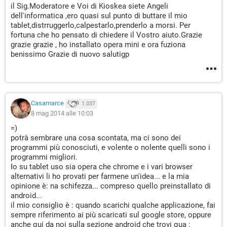
il Sig.Moderatore e Voi di Kioskea siete Angeli
dell'informatica ,ero quasi sul punto di buttare il mio
tablet,distrruggerlo,calpestarlo,prenderlo a morsi. Per
fortuna che ho pensato di chiedere il Vostro aiuto.Grazie
grazie grazie , ho installato opera mini e ora fuziona
benissimo Grazie di nuovo salutigp
Casamarce
1.037
8 mag 2014 alle 10:03
=)
potrà sembrare una cosa scontata, ma ci sono dei
programmi più conosciuti, e volente o nolente quelli sono i
programmi migliori.
Io su tablet uso sia opera che chrome e i vari browser
alternativi li ho provati per farmene un'idea... e la mia
opinione è: na schifezza... compreso quello preinstallato di
android...
il mio consiglio è : quando scarichi qualche applicazione, fai
sempre riferimento ai più scaricati sul google store, oppure
anche qui da noi sulla sezione android che trovi qua :