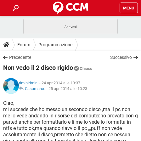
MENU
HOME
COVID-19
GAMING
GUIDE
Forum
Programmazione
INTRATTENIMENTO
ANDROID
COVID-19
GAMING
DOWNLOAD
Precedente
Successivo
iOS
WINDOWS 10
INTRATTENIMENTO
ANDROID
Non vedo il 2 disco rigido
INSTAGRAM
COVID-19
WHATSAPP
GAMING
Chiuso
FORUM
iOS
WINDOWS 10
TIKTOK
INTRATTENIMENTO
FACEBOOK
ANDROID
riminirimini
- 24 apr 2014 alle 13:37
INSTAGRAM
COVID-19
WHATSAPP
GAMING
GLOSSARIO
Casamarce
-
25 apr 2014 alle 10:23
HARDWARE
iOS
WINDOWS 10
TIKTOK
INTRATTENIMENTO
FACEBOOK
ANDROID
INSTAGRAM
COVID-19
WHATSAPP
GAMING
Ciao,
HARDWARE
iOS
WINDOWS 10
mi succede che ho messo un secondo disco ,ma il pc non
TIKTOK
INTRATTENIMENTO
FACEBOOK
ANDROID
me lo vede andando in risorse del computer,ho provato con g
INSTAGRAM
WHATSAPP
parted anche per formattarlo e li me lo vede lo formatta in
HARDWARE
iOS
WINDOWS 10
TIKTOK
FACEBOOK
ntfs e tutto ok,ma quando riavvio il pc ,,,puff non vede
INSTAGRAM
WHATSAPP
assolutamente il disco,premetto che dietro non ce nessun
HARDWARE
pin o ponticello,non ho toccato il bios...lovde solo con g