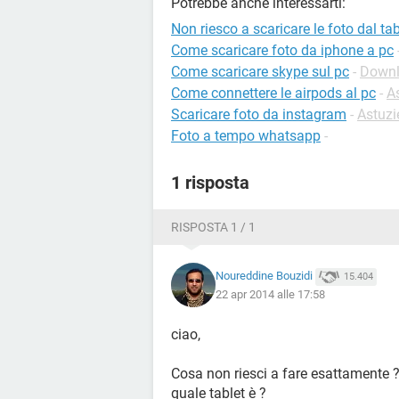
Potrebbe anche interessarti:
Non riesco a scaricare le foto dal tab
Come scaricare foto da iphone a pc
Come scaricare skype sul pc
-
Downlo
Come connettere le airpods al pc
-
A
Scaricare foto da instagram
-
Astuzi
Foto a tempo whatsapp
-
1 risposta
RISPOSTA 1 / 1
Noureddine Bouzidi
15.404
22 apr 2014 alle 17:58
ciao,
Cosa non riesci a fare esattamente 
quale tablet è ?