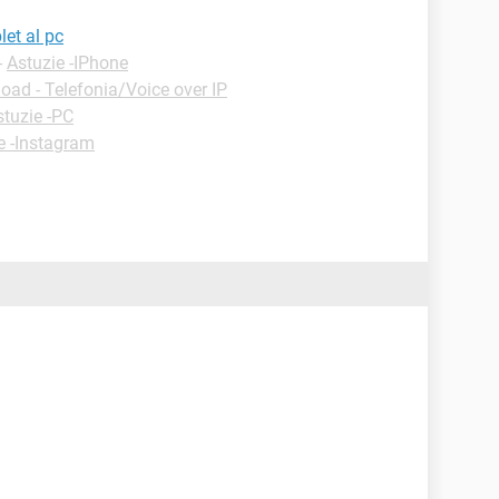
let al pc
-
Astuzie -IPhone
ad - Telefonia/Voice over IP
stuzie -PC
e -Instagram
?