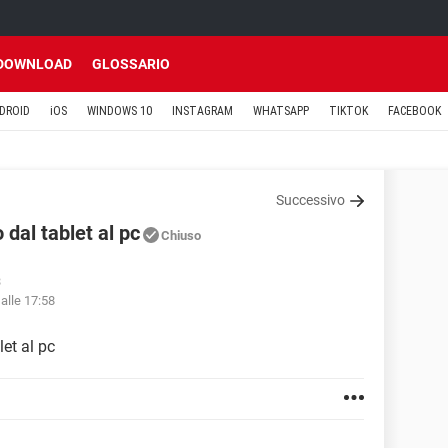
DOWNLOAD
GLOSSARIO
DROID
iOS
WINDOWS 10
INSTAGRAM
WHATSAPP
TIKTOK
FACEBOOK
Successivo
 dal tablet al pc
Chiuso
3
alle 17:58
let al pc