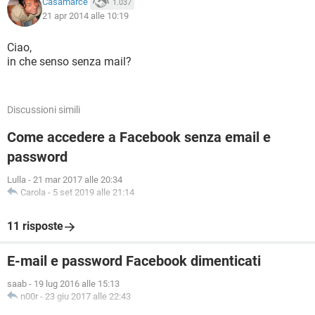
Casamarce
1.037
21 apr 2014 alle 10:19
Ciao,
in che senso senza mail?
Discussioni simili
Come accedere a Facebook senza email e
password
Lulla
-
21 mar 2017 alle 20:34
Carola
-
5 set 2019 alle 21:14
11 risposte
E-mail e password Facebook dimenticati
saab
-
19 lug 2016 alle 15:13
n00r
-
23 giu 2017 alle 22:43