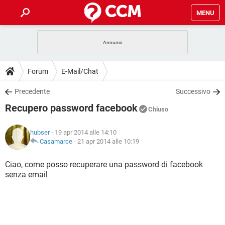
MENU
HOME
COVID-19
GAMING
GUIDE
Forum
E-Mail/Chat
INTRATTENIMENTO
ANDROID
COVID-19
GAMING
DOWNLOAD
Precedente
Successivo
iOS
WINDOWS 10
INTRATTENIMENTO
ANDROID
Recupero password facebook
INSTAGRAM
COVID-19
WHATSAPP
GAMING
Chiuso
FORUM
iOS
WINDOWS 10
TIKTOK
INTRATTENIMENTO
FACEBOOK
ANDROID
hubser
- 19 apr 2014 alle 14:10
INSTAGRAM
COVID-19
WHATSAPP
GAMING
GLOSSARIO
Casamarce
-
21 apr 2014 alle 10:19
HARDWARE
iOS
WINDOWS 10
TIKTOK
INTRATTENIMENTO
FACEBOOK
ANDROID
INSTAGRAM
COVID-19
WHATSAPP
GAMING
Ciao, come posso recuperare una password di facebook
HARDWARE
iOS
WINDOWS 10
senza email
TIKTOK
INTRATTENIMENTO
FACEBOOK
ANDROID
INSTAGRAM
WHATSAPP
HARDWARE
iOS
WINDOWS 10
TIKTOK
FACEBOOK
INSTAGRAM
WHATSAPP
HARDWARE