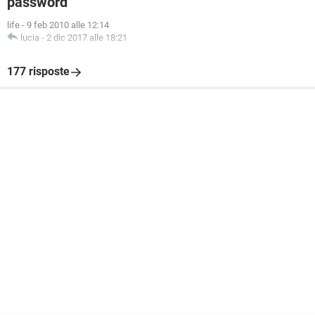
password
life
-
9 feb 2010 alle 12:14
lucia
-
2 dic 2017 alle 18:21
177 risposte