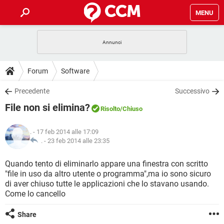
MENU
HOME
COVID-19
GAMING
GUIDE
Forum
Software
INTRATTENIMENTO
ANDROID
COVID-19
GAMING
DOWNLOAD
Precedente
Successivo
iOS
WINDOWS 10
INTRATTENIMENTO
ANDROID
File non si elimina?
INSTAGRAM
COVID-19
WHATSAPP
GAMING
Risolto
/Chiuso
FORUM
iOS
WINDOWS 10
TIKTOK
INTRATTENIMENTO
FACEBOOK
ANDROID
.
- 17 feb 2014 alle 17:09
INSTAGRAM
COVID-19
WHATSAPP
GAMING
GLOSSARIO
. -
23 feb 2014 alle 23:35
HARDWARE
iOS
WINDOWS 10
TIKTOK
INTRATTENIMENTO
FACEBOOK
ANDROID
INSTAGRAM
COVID-19
WHATSAPP
GAMING
Quando tento di eliminarlo appare una finestra con scritto
HARDWARE
iOS
WINDOWS 10
"file in uso da altro utente o programma",ma io sono sicuro
TIKTOK
INTRATTENIMENTO
FACEBOOK
ANDROID
di aver chiuso tutte le applicazioni che lo stavano usando.
INSTAGRAM
WHATSAPP
Come lo cancello
HARDWARE
iOS
WINDOWS 10
TIKTOK
FACEBOOK
INSTAGRAM
WHATSAPP
Share
HARDWARE