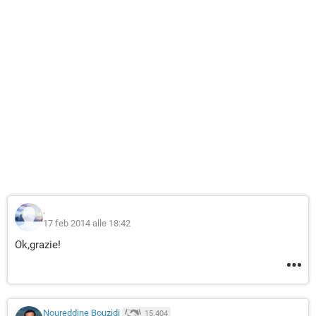
.
17 feb 2014 alle 18:42
Ok,grazie!
Noureddine Bouzidi
15.404