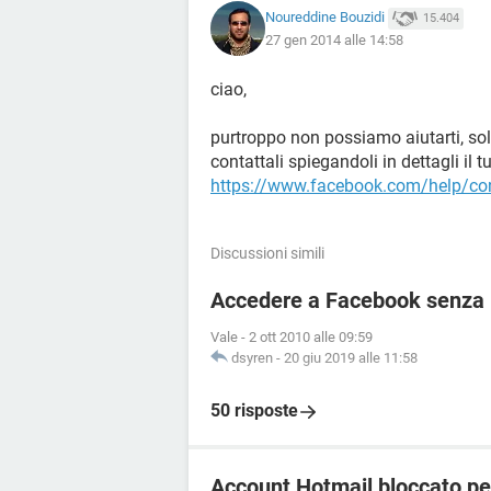
Noureddine Bouzidi
15.404
27 gen 2014 alle 14:58
ciao,
purtroppo non possiamo aiutarti, sol
contattali spiegandoli in dettagli il
https://www.facebook.com/help/c
Discussioni simili
Accedere a Facebook senza r
Vale
-
2 ott 2010 alle 09:59
dsyren
-
20 giu 2019 alle 11:58
50 risposte
Account Hotmail bloccato pe