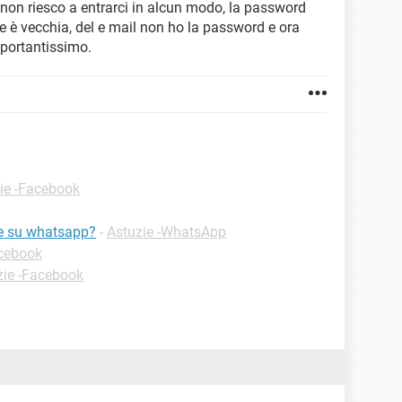
a non riesco a entrarci in alcun modo, la password
 è vecchia, del e mail non ho la password e ora
mportantissimo.
ie -Facebook
te su whatsapp?
-
Astuzie -WhatsApp
acebook
zie -Facebook