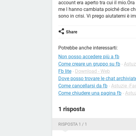
account era aperto tra cui il mio.Or
me l hanno cambiata poiché dice che
sono in crisi. Vi prego aiutatemi è i
Share
Potrebbe anche interessarti:
Non posso accedere più a fb
Come creare un gruppo su fb
-
Astuz
Fb lite
-
Download - Web
Dove posso trovare le chat archivia
Come cancellarsi da fb
-
Astuzie -F
Come chiudere una pagina fb
-
Astu
1 risposta
RISPOSTA 1 / 1