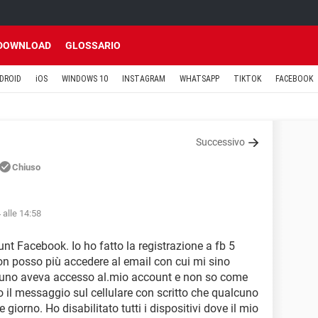
DOWNLOAD
GLOSSARIO
DROID
iOS
WINDOWS 10
INSTAGRAM
WHATSAPP
TIKTOK
FACEBOOK
Successivo
Chiuso
 alle 14:58
nt Facebook. Io ho fatto la registrazione a fb 5
on posso più accedere al email con cui mi sino
lcuno aveva accesso al.mio account e non so come
o il messaggio sul cellulare con scritto che qualcuno
 giorno. Ho disabilitato tutti i dispositivi dove il mio