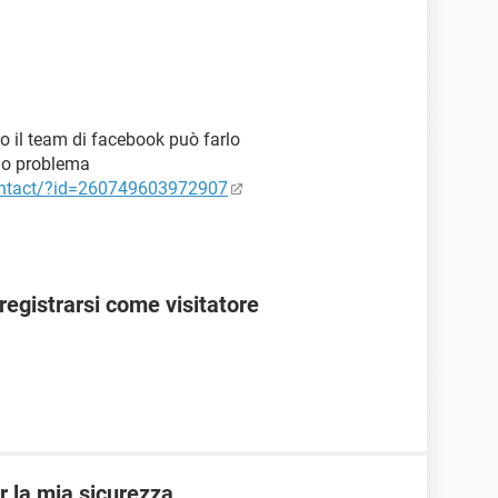
o il team di facebook può farlo
 tuo problema
ontact/?id=260749603972907
egistrarsi come visitatore
r la mia sicurezza