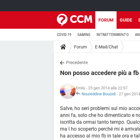
FORUM
GUIDE
COVID-19
GAMING
INTRATTENIMENTO
AN
Forum
E-Mail/Chat
Precedente
Non posso accedere più a fb
Emily
- 25 gen 2014 alle 22:57
Noureddine Bouzidi
-
27 gen 2014
Salve, ho seri problemi sul mio accou
anni fa, solo che ho dimenticato e n
iscritta da ormai tanto tempo. Qua
ma l ho scoperto perché mi è arrivat
ha accesso al mio fb in tale ora e tale