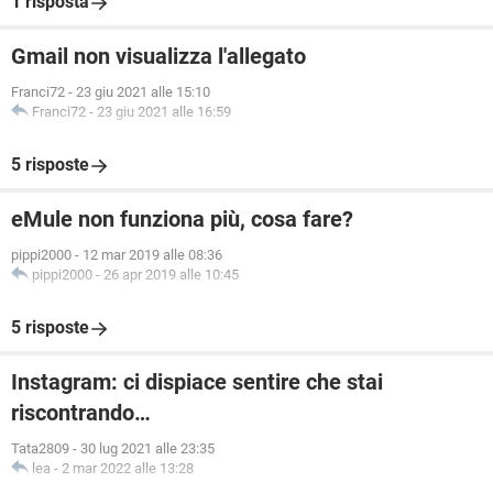
1 risposta
Gmail non visualizza l'allegato
Franci72
-
23 giu 2021 alle 15:10
Franci72
-
23 giu 2021 alle 16:59
5 risposte
eMule non funziona più, cosa fare?
pippi2000
-
12 mar 2019 alle 08:36
pippi2000
-
26 apr 2019 alle 10:45
5 risposte
Instagram: ci dispiace sentire che stai
riscontrando…
Tata2809
-
30 lug 2021 alle 23:35
lea
-
2 mar 2022 alle 13:28