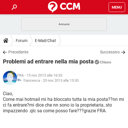
MENU
HOME
COVID-19
GAMING
GUIDE
Forum
E-Mail/Chat
INTRATTENIMENTO
ANDROID
COVID-19
GAMING
DOWNLOAD
Precedente
Successivo
iOS
WINDOWS 10
INTRATTENIMENTO
ANDROID
Problemi ad entrare nella mia posta
INSTAGRAM
COVID-19
WHATSAPP
GAMING
Chiuso
FORUM
iOS
WINDOWS 10
TIKTOK
INTRATTENIMENTO
FACEBOOK
ANDROID
FRA
- 15 nov 2013 alle 16:33
INSTAGRAM
COVID-19
WHATSAPP
GAMING
GLOSSARIO
francesca -
20 nov 2013 alle 15:30
HARDWARE
iOS
WINDOWS 10
TIKTOK
INTRATTENIMENTO
FACEBOOK
ANDROID
INSTAGRAM
COVID-19
WHATSAPP
GAMING
Ciao,
HARDWARE
iOS
WINDOWS 10
Come mai hotmail mi ha bloccato tutta la mia posta??nn mi
TIKTOK
INTRATTENIMENTO
FACEBOOK
ANDROID
ci fa entrare?mi dice che nn sono io la proprietaria..sto
INSTAGRAM
WHATSAPP
impazzendo .qlc sa come posso fare???grazie FRA.
HARDWARE
iOS
WINDOWS 10
TIKTOK
FACEBOOK
INSTAGRAM
WHATSAPP
HARDWARE